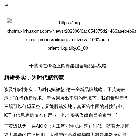
伴。
于英涛在峰会上阐释集团全新品牌战略
精耕务实，为时代赋智慧
谈及“精耕务实，为时代赋智慧”这一全新品牌战略，于英涛表
示：“在当前新技术、新名词层出不穷的环境下，我们希望新华
三既可以仰望星空，又能脚踏实地，真正给中国的科技行业、
ICT（信息通信技术）产业，扎扎实实做出自己的贡献。”
于英涛认为，在AIGC（人工智能生成内容）时代，随着大规模
算力集群的广泛应用，大模型的基础架构能力将是集数据计算、