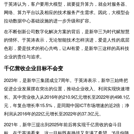
于英涛认为，客户要用大模型，就要提升算力，就会对服务器、
网络、算力平台以及相应的技术服务产生需求。因此，大模型会
拉动数据中心基础设施的进一步升级和扩容。
在不断创新公司数字化解决方案的背后，是新华三为时代赋智慧
的情怀。于英涛表示，无论智能技术怎样演进，爱是人性的底层
色彩，爱是技术的初心共鸣，让AI有爱，是新华三这样的高科技
企业的责任与追求。
千亿营收企业目标不会变
2023年，是新华三集团成立7周年。于英涛表示，新华三始终把
促进企业发展摆在突出的位置，推动企业收入、利润实现快速增
长。其中营业收入从2016年的210.9亿元增长至2022年的498.1亿
元，年复合增长率15.5%，是同期中国ICT市场增速的近2倍；净
利润从2016年的22亿元增长至2022年的37.3亿元。
2021年，新华三提出到2025年前后将实现千亿营收的奋斗目
标。在于英涛看来，这一目标既有挑战又充满了希望。“6月份随