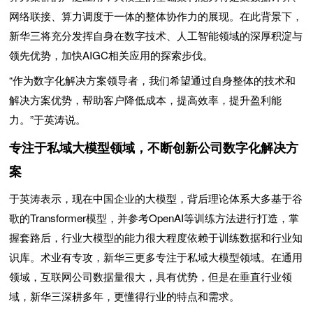
网络联接、算力调度于一体的整体协作力的展现。在此背景下，
新华三将充分发挥自身在数字技术、人工智能领域的深厚积淀与
领先优势，加快AIGC相关应用的探索步伐。
“作为数字化解决方案领导者，我们希望通过自身整体的技术和
解决方案优势，帮助客户降低成本，提高效率，提升盈利能
力。”于英涛说。
专注于私域大模型领域，不断创新公司数字化解决方
案
于英涛表示，现在中国企业的大模型，背后理论体系大多基于谷
歌的Transformer模型，并参考OpenAI等训练方法进行打造，掌
握套路后，行业大模型的能力很大程度依赖于训练数据和行业知
识库。术业有专攻，新华三更多专注于私域大模型领域。在通用
领域，互联网公司数据量很大，具有优势，但是在垂直行业领
域，新华三深耕多年，更懂得行业的特点和需求。