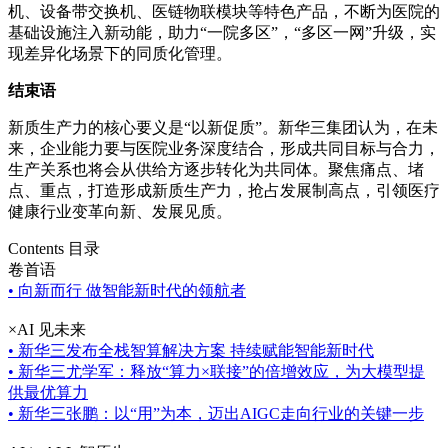
机、设备带交换机、医链物联模块等特色产品，不断为医院的
基础设施注入新动能，助力“一院多区”，“多区一网”升级，实
现差异化场景下的同质化管理。
结束语
新质生产力的核心要义是“以新促质”。新华三集团认为，在未
来，企业能力要与医院业务深度结合，形成共同目标与合力，
生产关系也将会从供给方逐步转化为共同体。聚焦痛点、堵
点、重点，打造形成新质生产力，抢占发展制高点，引领医疗
健康行业变革向新、发展见质。
Contents 目录
卷首语
•
向新而行 做智能新时代的领航者
×AI 见未来
•
新华三发布全栈智算解决方案 持续赋能智能新时代
•
新华三尤学军：释放“算力×联接”的倍增效应，为大模型提
供最优算力
•
新华三张鹏：以“用”为本，迈出AIGC走向行业的关键一步