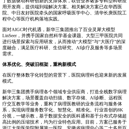
了数据驱动科研创新的支撑体系，联合业界诸多专科型科研应
用开发商，提供端到端解决方案。相关解决方案已在华西医
院、中日友好医院牵头的国家呼吸医学中心、清华长庚医院工
程中心等医疗机构落地实践。
面对AIGC时代机遇，新华三集团推出了百业灵犀大模型
LinSeer，并携手国家自然科学基金课题、大型三甲医院共同
进行场景探索与应用研发，从而推动“大模型”与“大医疗”的深
度融合，满足医疗科研、生信研究、AI诊疗及服务等多场景
需求。
体系优化、突破旧框架，重构新模式
在医疗整体数字化转型的背景下，医院病理科也迎来新的发展
模式。
新华三集团携手病理各个领域专业供应商，打造全栈数字病理
解决方案，场景覆盖自动扫描、数字存储、AI诊断、远程医
疗交互教学等业务，重构了病理医教研的业务流程与服务体
系，实现病理服务数字化、智慧化、精准化。行业首创的8K
分视，一键示教，基于数据安全的医科通和基于分布式存储超
高比例的压缩技术，均为行业特色应用。目前，方案已服务于
浙江大学医学院附属第一医院、安徽省病理中心等二十多所百