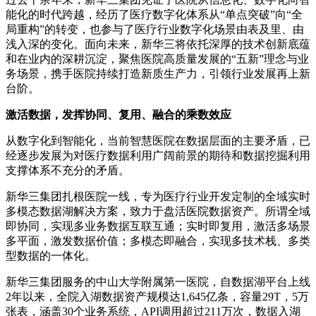
能化的时代跨越，经历了医疗数字化体系从“单点突破”向“全
局重构”的转变，也参与了医疗行业数字化场景由表及里、由
浅入深的变化。面向未来，新华三将依托深厚的技术创新底蕴
和在业内的深耕沉淀，聚焦医院高质量发展的“五新”理念与业
务场景，携手医院持续打造新质生产力，引领行业发展再上新
台阶。
激活数据，发挥协同、复用、融合的乘数效应
从数字化到智能化，当前智慧医院在数据层面的主要矛盾，已
经逐步发展为对医疗数据利用广阔前景的期待和数据挖掘利用
支撑体系不充分的矛盾。
新华三集团扎根医院一线，专为医疗行业开发定制的全域实时
多模态数据湖解决方案，致力于盘活医院数据资产。所谓全域
即协同，实现多业务数据互联互通；实时即复用，激活多场景
多平面，激发数据价值；多模态即融合，实现多技术栈、多类
型数据的一体化。
新华三集团服务的中山大学附属第一医院，自数据湖平台上线
2年以来，全院入湖数据资产规模达1,645亿条，容量29T，5万
张表，涵盖30个业务系统，API调用超过211万次，数据入湖