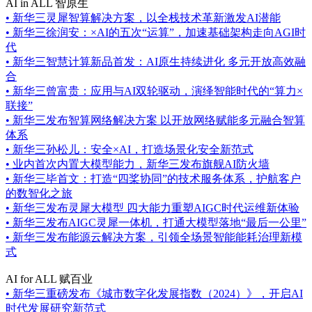
AI in ALL 智原生
•
新华三灵犀智算解决方案，以全栈技术革新激发AI潜能
•
新华三徐润安：×AI的五次“运算”，加速基础架构走向AGI时
代
•
新华三智慧计算新品首发：AI原生持续进化 多元开放高效融
合
•
新华三曾富贵：应用与AI双轮驱动，演绎智能时代的“算力×
联接”
•
新华三发布智算网络解决方案 以开放网络赋能多元融合智算
体系
•
新华三孙松儿：安全×AI，打造场景化安全新范式
•
业内首次内置大模型能力，新华三发布旗舰AI防火墙
•
新华三毕首文：打造“四桨协同”的技术服务体系，护航客户
的数智化之旅
•
新华三发布灵犀大模型 四大能力重塑AIGC时代运维新体验
•
新华三发布AIGC灵犀一体机，打通大模型落地“最后一公里”
•
新华三发布能源云解决方案，引领全场景智能能耗治理新模
式
AI for ALL 赋百业
•
新华三重磅发布《城市数字化发展指数（2024）》，开启AI
时代发展研究新范式