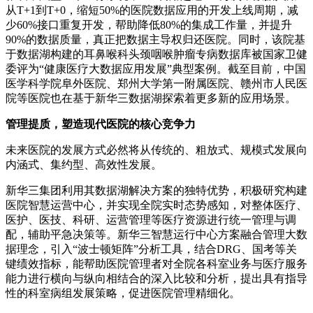
从T+1到T+0，缩短50%的医院数据应用的开发上线周期，减
少60%接口重复开发，帮助降低80%的集成工作量，并提升
90%的数据质量，真正把数据主导权归还医院。同时，该院基
于数据湖构建的耳鼻喉科头颈咽喉肿瘤专病数据库被国家卫健
委评为“健康医疗大数据应用发展”典型案例。截至目前，中国
医学科学院阜外医院、郑州大学第一附属医院、赣州市人民医
院等医院也在基于新华三数据湖探索着更多新的应用场景。
管理提质，塑造现代医院的核心竞争力
未来医院的发展方式必然将从传统的、粗放式、规模式发展向
内涵式、集约型、高效性发展。
新华三集团利用其数据湖解决方案的独特优势，积极研究构建
医院智慧运营中心，并实现全院实时态势感知，对整体医疗、
医护、医技、科研、运营管理等医疗资源进行统一管理与调
配，辅助平急决策等。新华三智慧运行中心方案融合管理大数
据理念，引入“波士顿矩阵”分析工具，结合DRG、国考等关
键绩效指标，能帮助医院管理者对全院各科室业务与医疗服务
能力进行横向与纵向相结合的深入比较和分析，提出具有指导
性的科室病组发展策略，促进医院管理精细化。