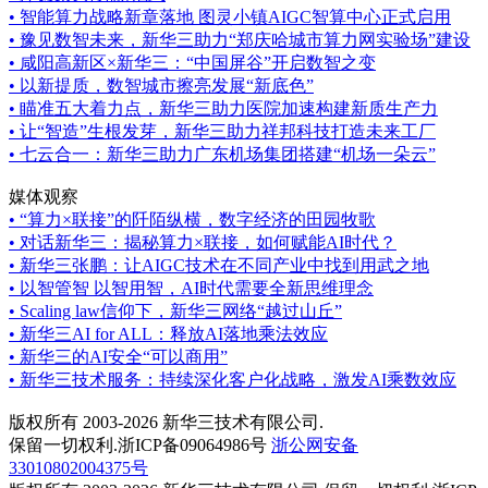
•
智能算力战略新章落地 图灵小镇AIGC智算中心正式启用
•
豫见数智未来，新华三助力“郑庆哈城市算力网实验场”建设
•
咸阳高新区×新华三：“中国屏谷”开启数智之变
•
以新提质，数智城市擦亮发展“新底色”
•
瞄准五大着力点，新华三助力医院加速构建新质生产力
•
让“智造”生根发芽，新华三助力祥邦科技打造未来工厂
•
七云合一：新华三助力广东机场集团搭建“机场一朵云”
媒体观察
•
“算力×联接”的阡陌纵横，数字经济的田园牧歌
•
对话新华三：揭秘算力×联接，如何赋能AI时代？
•
新华三张鹏：让AIGC技术在不同产业中找到用武之地
•
以智管智 以智用智，AI时代需要全新思维理念
•
Scaling law信仰下，新华三网络“越过山丘”
•
新华三AI for ALL：释放AI落地乘法效应
•
新华三的AI安全“可以商用”
•
新华三技术服务：持续深化客户化战略，激发AI乘数效应
版权所有 2003-2026 新华三技术有限公司.
保留一切权利.浙ICP备09064986号
浙公网安备
33010802004375号