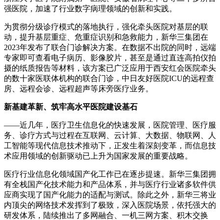
强医院，加速了行业数字病理领域的创新和实践。
为贯彻分级诊疗模式的落地执行，强化牵头医院对基层的联
动，提升基层重症、危重症识别和急救能力，新华三集团在
2023年发布了联合门诊解决方案。在数据不出院的同时，远端
专家即可查看电子病历、影像胶片，甚至是通过直连高拍仪拍
摄的纸质报告等材料，该方案已广泛应用于西安红会医院牵头
的数十家医联体机构的联合门诊，中日友好医院ICU的远程查
房、远程会诊、远程超声等床旁医疗业务。
新基建革新、筑牢高水平医院建设基石
——近几年，医疗卫生信息化的快速发展，医院管理、医疗服
务、诊疗方式与过程在互联网、云计算、大数据、物联网、人
工智能等现代信息技术推动下，正发生着深刻变革，而信息技
术应用领域的创新驱动已上升为国家发展的重要战略。
医疗行业信息化领域国产化工作已在逐步提速。新华三集团拥
有全栈国产化技术能力和产品体系，并与医疗行业诸多软件供
应商实现了国产化能力的适配与测试。除此之外，新华三将业
内顶尖的网络技术发挥到了极致，深入医院场景，依托强大的
研发体系，陆续推出了多网融合、一机三网方案、积木交换