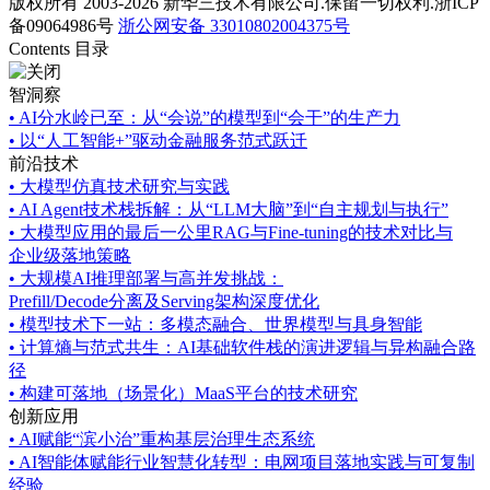
版权所有 2003-2026 新华三技术有限公司.保留一切权利.浙ICP
备09064986号
浙公网安备 33010802004375号
Contents 目录
智洞察
•
AI分水岭已至：从“会说”的模型到“会干”的生产力
•
以“人工智能+”驱动金融服务范式跃迁
前沿技术
•
大模型仿真技术研究与实践
•
AI Agent技术栈拆解：从“LLM大脑”到“自主规划与执行”
•
大模型应用的最后一公里RAG与Fine-tuning的技术对比与
企业级落地策略
•
大规模AI推理部署与高并发挑战：
Prefill/Decode分离及Serving架构深度优化
•
模型技术下一站：多模态融合、世界模型与具身智能
•
计算熵与范式共生：AI基础软件栈的演进逻辑与异构融合路
径
•
构建可落地（场景化）MaaS平台的技术研究
创新应用
•
AI赋能“滨小治”重构基层治理生态系统
•
AI智能体赋能行业智慧化转型：电网项目落地实践与可复制
经验