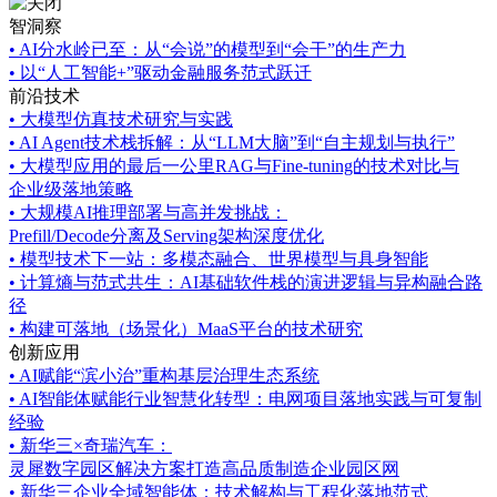
智洞察
•
AI分水岭已至：从“会说”的模型到“会干”的生产力
•
以“人工智能+”驱动金融服务范式跃迁
前沿技术
•
大模型仿真技术研究与实践
•
AI Agent技术栈拆解：从“LLM大脑”到“自主规划与执行”
•
大模型应用的最后一公里RAG与Fine-tuning的技术对比与
企业级落地策略
•
大规模AI推理部署与高并发挑战：
Prefill/Decode分离及Serving架构深度优化
•
模型技术下一站：多模态融合、世界模型与具身智能
•
计算熵与范式共生：AI基础软件栈的演进逻辑与异构融合路
径
•
构建可落地（场景化）MaaS平台的技术研究
创新应用
•
AI赋能“滨小治”重构基层治理生态系统
•
AI智能体赋能行业智慧化转型：电网项目落地实践与可复制
经验
•
新华三×奇瑞汽车：
灵犀数字园区解决方案打造高品质制造企业园区网
•
新华三企业全域智能体：技术解构与工程化落地范式