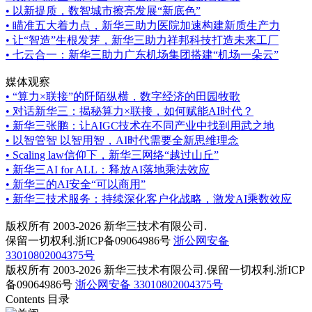
•
以新提质，数智城市擦亮发展“新底色”
•
瞄准五大着力点，新华三助力医院加速构建新质生产力
•
让“智造”生根发芽，新华三助力祥邦科技打造未来工厂
•
七云合一：新华三助力广东机场集团搭建“机场一朵云”
媒体观察
•
“算力×联接”的阡陌纵横，数字经济的田园牧歌
•
对话新华三：揭秘算力×联接，如何赋能AI时代？
•
新华三张鹏：让AIGC技术在不同产业中找到用武之地
•
以智管智 以智用智，AI时代需要全新思维理念
•
Scaling law信仰下，新华三网络“越过山丘”
•
新华三AI for ALL：释放AI落地乘法效应
•
新华三的AI安全“可以商用”
•
新华三技术服务：持续深化客户化战略，激发AI乘数效应
版权所有 2003-2026 新华三技术有限公司.
保留一切权利.浙ICP备09064986号
浙公网安备
33010802004375号
版权所有 2003-2026 新华三技术有限公司.保留一切权利.浙ICP
备09064986号
浙公网安备 33010802004375号
Contents 目录