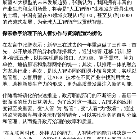
展望AI大模型的未来发展趋势，张鹏认为，我国拥有丰富的
产业生态和应用场景，将会是“人工智能+”生根发芽最具生机
的土壤。中国有望在AI领域实现从1到100，甚至从1到10000
的跨越式发展，为全球人工智能产业贡献智慧。
探索数字治理下的人智协作与资源配置均衡化
在发言中张鹏表示：新华三在过去的一年重点做了三件事：首
先，以开放兼容的异构集群搭算力，通过纳管-迁移-混训-服
务-资源五步，以期实现调度接口、AI框架、算子需求、算力
单位、通信原语和集群网络的统一；其次，以推用一体的融合
方案助行业；再次，是以人智协同的图灵小镇育未来，实现以
智管智、以智用智，让AIGC 技术在不同产业中找到用武之
地，助推新质生产力的形成，更为高质量发展注入新的动能。
伴随着城镇化的快速推进，政府职能部门的不断细分，基层干
部面临的压力日益增大。为了应对这一挑战，AI技术的应用
变得至关重要。变“人管”为“智管”，变“人看”为“数看”，通过
将监管数据库与业务流程紧密结合，可以实现业务的自动分流
和管理，从而提升政府治理的效率和质量。
“在互联网时代，外挂 AI 的能力、人智协作的能力将决定一个