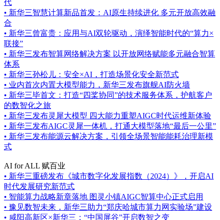
代
•
新华三智慧计算新品首发：AI原生持续进化 多元开放高效融
合
•
新华三曾富贵：应用与AI双轮驱动，演绎智能时代的“算力×
联接”
•
新华三发布智算网络解决方案 以开放网络赋能多元融合智算
体系
•
新华三孙松儿：安全×AI，打造场景化安全新范式
•
业内首次内置大模型能力，新华三发布旗舰AI防火墙
•
新华三毕首文：打造“四桨协同”的技术服务体系，护航客户
的数智化之旅
•
新华三发布灵犀大模型 四大能力重塑AIGC时代运维新体验
•
新华三发布AIGC灵犀一体机，打通大模型落地“最后一公里”
•
新华三发布能源云解决方案，引领全场景智能能耗治理新模
式
AI for ALL 赋百业
•
新华三重磅发布《城市数字化发展指数（2024）》，开启AI
时代发展研究新范式
•
智能算力战略新章落地 图灵小镇AIGC智算中心正式启用
•
豫见数智未来，新华三助力“郑庆哈城市算力网实验场”建设
•
咸阳高新区×新华三：“中国屏谷”开启数智之变