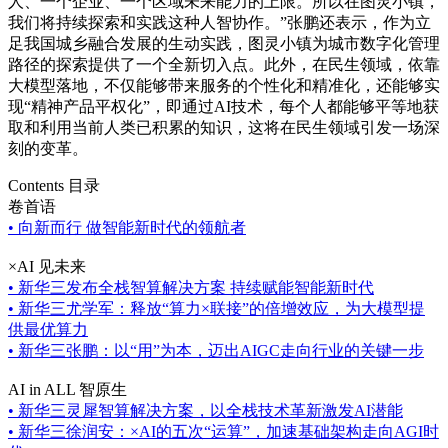
人、一个企业、一个区域未来能力的上限。所以在图灵小镇，
我们将持续探索和实践这种人智协作。”张鹏还表示，作为立
足我国城乡融合发展的生动实践，图灵小镇为城市数字化管理
路径的探索提供了一个全新切入点。此外，在民生领域，依靠
大模型落地，不仅能够带来服务的个性化和精准化，还能够实
现“精神产品平权化”，即通过AI技术，每个人都能够平等地获
取和利用当前人类已积累的知识，这将在民生领域引发一场深
刻的变革。
Contents 目录
卷首语
•
向新而行 做智能新时代的领航者
×AI 见未来
•
新华三发布全栈智算解决方案 持续赋能智能新时代
•
新华三尤学军：释放“算力×联接”的倍增效应，为大模型提
供最优算力
•
新华三张鹏：以“用”为本，迈出AIGC走向行业的关键一步
AI in ALL 智原生
•
新华三灵犀智算解决方案，以全栈技术革新激发AI潜能
•
新华三徐润安：×AI的五次“运算”，加速基础架构走向AGI时