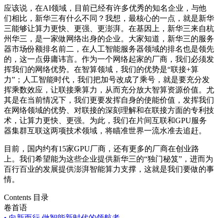
应该说，在AI领域，目前已经有许多优秀的知名企业，与他
们相比，新华三有什么不同？我想，最核心的一点，就是新华
三能够让算力更快、更强、更澎湃。在基因上，新华三来自杭
州华三，是一家做网络出身的企业。大家知道，新华三的服务
器市场份额排名前二，在人工智能服务器领域的排名也是领先
的，这一点毋庸讳言。作为一个网络起家的厂商，我们必须发
挥我们的网络优势。在智算领域，我们的优势是“联接+算
力”；人工智能时代，我们把加号改成了乘号，就是要充分发
挥乘数效应，让联接乘算力，从而充分放大智算资源价值。尤
其是在当前情况下，我们更要发挥自身的使能价值，发挥我们
在网络领域的优势、对联接的深刻理解和在联接方面的专利技
术，让算力更快、更强。为此，我们在片间互联和GPU服务
器集群互联这两项技术领域，将瞄准世界一流水准去追赶。
目前，国内约有15家GPU厂商，还有更多的厂商在创业路
上。我们希望能为这些企业提供新华三的“独门秘笈”，进而为
百行百业的发展提供澎湃智能算力支撑，这就是我们要做的事
情。
Contents 目录
卷首语
•
向新而行 做智能新时代的领航者