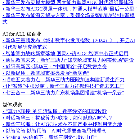
•
新华三发布灵犀大模型 四大能力重塑AIGC时代运维新体验
•
新华三发布AIGC灵犀一体机，打通大模型落地“最后一公里”
•
新华三发布能源云解决方案，引领全场景智能能耗治理新模
式
AI for ALL 赋百业
•
新华三重磅发布《城市数字化发展指数（2024）》，开启AI
时代发展研究新范式
•
智能算力战略新章落地 图灵小镇AIGC智算中心正式启用
•
豫见数智未来，新华三助力“郑庆哈城市算力网实验场”建设
•
咸阳高新区×新华三：“中国屏谷”开启数智之变
•
以新提质，数智城市擦亮发展“新底色”
•
瞄准五大着力点，新华三助力医院加速构建新质生产力
•
让“智造”生根发芽，新华三助力祥邦科技打造未来工厂
•
七云合一：新华三助力广东机场集团搭建“机场一朵云”
媒体观察
•
“算力×联接”的阡陌纵横，数字经济的田园牧歌
•
对话新华三：揭秘算力×联接，如何赋能AI时代？
•
新华三张鹏：让AIGC技术在不同产业中找到用武之地
•
以智管智 以智用智，AI时代需要全新思维理念
•
Scaling law信仰下，新华三网络“越过山丘”