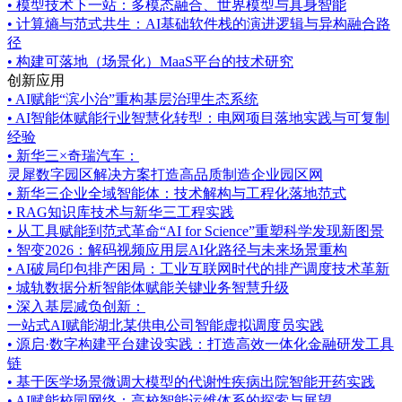
•
模型技术下一站：多模态融合、世界模型与具身智能
•
计算熵与范式共生：AI基础软件栈的演进逻辑与异构融合路
径
•
构建可落地（场景化）MaaS平台的技术研究
创新应用
•
AI赋能“滨小治”重构基层治理生态系统
•
AI智能体赋能行业智慧化转型：电网项目落地实践与可复制
经验
•
新华三×奇瑞汽车：
灵犀数字园区解决方案打造高品质制造企业园区网
•
新华三企业全域智能体：技术解构与工程化落地范式
•
RAG知识库技术与新华三工程实践
•
从工具赋能到范式革命“AI for Science”重塑科学发现新图景
•
智变2026：解码视频应用层AI化路径与未来场景重构
•
AI破局印包排产困局：工业互联网时代的排产调度技术革新
•
城轨数据分析智能体赋能关键业务智慧升级
•
深入基层减负创新：
一站式AI赋能湖北某供电公司智能虚拟调度员实践
•
源启·数字构建平台建设实践：打造高效一体化金融研发工具
链
•
基于医学场景微调大模型的代谢性疾病出院智能开药实践
•
AI赋能校园网络：高校智能运维体系的探索与展望