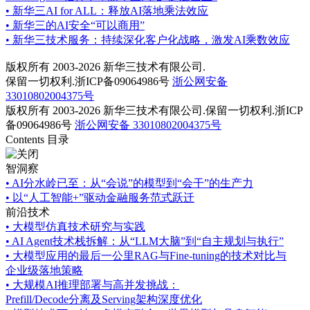
•
新华三AI for ALL：释放AI落地乘法效应
•
新华三的AI安全“可以商用”
•
新华三技术服务：持续深化客户化战略，激发AI乘数效应
版权所有 2003-2026 新华三技术有限公司.
保留一切权利.浙ICP备09064986号
浙公网安备
33010802004375号
版权所有 2003-2026 新华三技术有限公司.保留一切权利.浙ICP
备09064986号
浙公网安备 33010802004375号
Contents 目录
智洞察
•
AI分水岭已至：从“会说”的模型到“会干”的生产力
•
以“人工智能+”驱动金融服务范式跃迁
前沿技术
•
大模型仿真技术研究与实践
•
AI Agent技术栈拆解：从“LLM大脑”到“自主规划与执行”
•
大模型应用的最后一公里RAG与Fine-tuning的技术对比与
企业级落地策略
•
大规模AI推理部署与高并发挑战：
Prefill/Decode分离及Serving架构深度优化