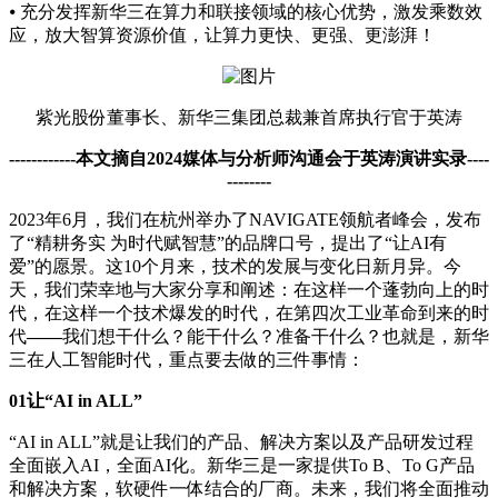
⦁ 充分发挥新华三在算力和联接领域的核心优势，激发乘数效
应，放大智算资源价值，让算力更快、更强、更澎湃！
紫光股份董事长、新华三集团总裁兼首席执行官于英涛
------------
本文摘自2024媒体与分析师沟通会于英涛演讲实录----
--------
2023年6月，我们在杭州举办了NAVIGATE领航者峰会，发布
了“精耕务实 为时代赋智慧”的品牌口号，提出了“让AI有
爱”的愿景。这10个月来，技术的发展与变化日新月异。今
天，我们荣幸地与大家分享和阐述：在这样一个蓬勃向上的时
代，在这样一个技术爆发的时代，在第四次工业革命到来的时
代
——
我们想干什么？能干什么？准备干什么？也就是，新华
三在人工智能时代，重点要去做的三件事情：
01
让
“AI in ALL”
“AI in ALL”就是让我们的产品、解决方案以及产品研发过程
全面嵌入AI，全面AI化。新华三是一家提供To B、To G产品
和解决方案，软硬件一体结合的厂商。未来，我们将全面推动