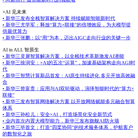
×AI 见未来
•
新华三发布全栈智算解决方案 持续赋能智能新时代
•
新华三尤学军：释放“算力×联接”的倍增效应，为大模型提
供最优算力
•
新华三张鹏：以“用”为本，迈出AIGC走向行业的关键一步
AI in ALL 智原生
•
新华三灵犀智算解决方案，以全栈技术革新激发AI潜能
•
新华三徐润安：×AI的五次“运算”，加速基础架构走向AGI时
代
•
新华三智慧计算新品首发：AI原生持续进化 多元开放高效融
合
•
新华三曾富贵：应用与AI双轮驱动，演绎智能时代的“算力×
联接”
•
新华三发布智算网络解决方案 以开放网络赋能多元融合智算
体系
•
新华三孙松儿：安全×AI，打造场景化安全新范式
•
业内首次内置大模型能力，新华三发布旗舰AI防火墙
•
新华三毕首文：打造“四桨协同”的技术服务体系，护航客户
的数智化之旅