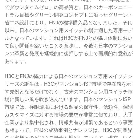
でダウンタイムゼロ」の高品質と、日本のカーボンニュー
トラル目標やグリーン開発コンセプトに沿ったグリーン・
省エネ設計により、FNJの標準購入品となりました。それ
以来、日本のマンション用スイッチ市場に適した専用モデ
ルとなっています。これはH3CがFNJとの協力体制におい
て良い関係を築いたことを意味し、今後も日本のマンショ
ンの革新と発展を継続的に後押しする上で画期的な意義が
あります。
H3CとFNJの協力による日本のマンション専用スイッチシ
リーズの誕生は、H3CがマンションISP市場で存在感を示
す先例となるだけでなく、古来のマンション用スイッチ市
場に新しい風を吹き込んでいます。日本のマンションISP
市場では、極限環境における製品の保守性、信頼性、個別
カスタマイズに対する市場の要求が非常に似ており、大手
企業がより集中化され、情報共有が頻繁であるという事実
も相まって、FNJの成功事例とナレッジは、H3Cが同業界
のお客様とのビジネス機会も増やしています。現在、いく