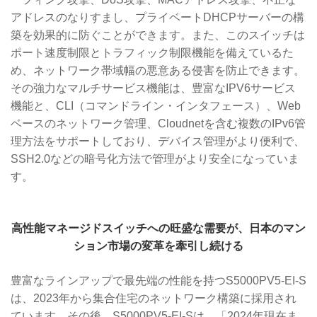
アドレスのなりすまし、プライベートDHCPサーバーの構
築を効果的に防ぐことができます。また、このスイッチは
ポート速度制限とトラフィック制限機能を備えているた
め、ネットワーク帯域幅の悪意ある侵害を防止できます。
その強力なマルチサービス機能は、豊富なIPV6サービス
機能と、CLI（コマンドライン・インタフェース）、Web
ベースのネットワーク管理、Cloudnetを含む複数のIPv6管
理方法をサポートしており、デバイス管理がより便利で、
SSH2.0などの暗号化方法で管理がより安全になっていま
す。
高性能マネージドスイッチへの旺盛な需要が、日本のマン
ション市場の変革を牽引し続ける
豊富なラインアップで最先端の性能を持つS5000PV5-EI-S
は、2023年から集合住宅のネットワーク構築に採用され
ています。その後、S5000PV5-EI-Sは、「2024年現在ま