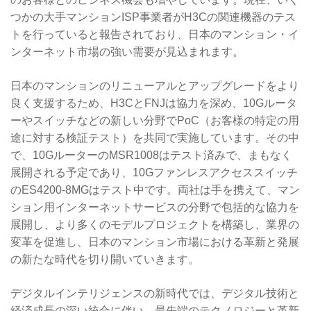
つかの大手マンションISP事業者がH3Cの関連機器のテス
トを行っていると報告されており、日本のマンション・イ
ンターネット市場の強い需要が見込まれます。
日本のマンションのリニューアルとアップグレードをより
良く支援するため、H3CとFNJは協力を深め、10Gルータ
ーやスイッチなどの新しい分野でPoC（お客様の特定の用
途に対する検証テスト）を共同で実施しています。その中
で、10GルーターのMSR1008はテスト済みで、まもなく
展開される予定であり、10Gファンレスアクセススイッチ
のES4200-8MGはテスト中です。両社は手を携えて、マン
ション用インターネットサービスの分野で包括的な協力を
展開し、より多くのモデルプロジェクトを構築し、業界の
変革を促進し、日本のマンション市場における革新と発展
の新たな時代を切り開いていきます。
デジタルインテリジェンスの新時代では、デジタル技術と
経済成長の深い統合に伴い、最先端のテクノロジーと革新