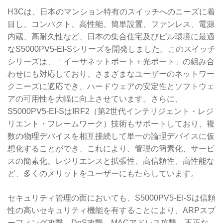
H3Cは、日本のマンション特有のスイッチへのニーズに着
目し、コンパクト、高性能、簡単設置、ファンレス、電源
内蔵、高耐久性など、日本の集合住宅及びビル環境に最適
なS5000PV5-EI-Sシリーズを開発しました。このスイッチ
シリーズは、「イーサネットポート＋光ポート」の組み合
わせにも対応しており、さまざまなユーザーのネットワー
クニーズに適応でき、ハードウェアの安定性とソフトウェ
アの可用性を大幅に向上させています。さらに、
S5000PV5-EI-SはIRF2（第2世代インテリジェント・レジ
リエント・フレームワーク）技術もサポートしており、複
数の物理デバイスを相互接続して単一の論理デバイスに仮
想化することができ、これにより、管理の簡素化、サービ
スの簡素化、レジリエンスと拡張性、高信頼性、高性能な
ど、多くのメリットをユーザーにもたらしています。
セキュリティ管理の面においても、S5000PV5-EI-Sは信頼
性の高いセキュリティ機能を有することにより、ARPスプ
ーフィング攻撃、DoS攻撃、MACアドレス攻撃、不正な