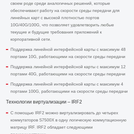
S7503X, S7506X-POE, S7506X-S и S7510X-POE, отвечающие
своем роде среди аналогичных решений, которые
различным требованиям с точки зрения плотности портов и
обеспечивают работу на скорости среды передачи для
производительности.
линейных карт с высокой плотностью портов
10G/40G/100G, что позволяет удовлетворить любые
текущие и будущие требования приложений к
корпоративной сети.
Поддержка линейной интерфейсной карты с максимум 48
портами 10G, работающими на скорости среды передачи
Поддержка линейной интерфейсной карты с максимум 12
портами 40G, работающими на скорости среды передачи
Поддержка линейной интерфейсной карты с максимум 4
портами 100G, работающими на скорости среды передачи
Технологии виртуализации – IRF2
С помощью IRF2 можно виртуализировать до четырех
коммутаторов S7500X в одну логическую коммутационную
матрицу IRF. IRF2 обладает следующими