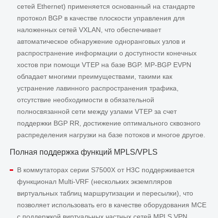
сетей Ethernet) применяется основанный на стандарте
протокол BGP в качестве плоскости управления для
наложенных сетей VXLAN, что обеспечивает
автоматическое обнаружение одноранговых узлов и
распространение информации о доступности конечных
хостов при помощи VTEP на базе BGP. MP-BGP EVPN
обладает многими преимуществами, такими как
устранение лавинного распространения трафика,
отсутствие необходимости в обязательной
полносвязанной сети между узлами VTEP за счет
поддержки BGP RR, достижение оптимального сквозного
распределения нагрузки на базе потоков и многое другое.
Полная поддержка функций MPLS/VPLS
В коммутаторах серии S7500X от H3C поддерживается
функционал Multi-VRF (нескольких экземпляров
виртуальных таблиц маршрутизации и пересылки), что
позволяет использовать его в качестве оборудования MCE
с поддержкой виртуальных частных сетей MPLS VPN