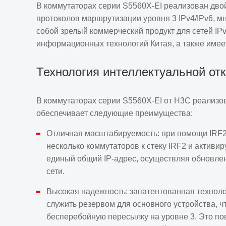
В коммутаторах серии S5560X-EI реализован двойн
расширения, 2 слота для вентиляторных модуле
протоколов маршрутизации уровня 3 IPv4/IPv6, 
питания.
собой зрелый коммерческий продукт для сетей I
информационных технологий Китая, а также имеет
S5560X-30C-PWR-EI – 24 порта 10/100/1000BAS
BASE-X, 1 слот расширения, 2 слота для венти
Технология интеллектуальной от
для блоков питания.
S5560X-54C-PWR-EI – 48 портов 10/100/1000BA
В коммутаторах серии S5560X-EI от H3C реализован
BASE-X, 1 слот расширения, 2 слота для венти
обеспечивает следующие преимущества:
для блоков питания.
Отличная масштабируемость: при помощи IRF2 
S5560X-34S-EI – 28 портов 10/100/1000BASE-T
несколько коммутаторов к стеку IRF2 и активи
интерфейса), 4 порта SFP+ 10G/1G BASE-X и 2
единый общий IP-адрес, осуществляя обновле
фиксированный блок питания переменного и пос
сети.
Высокая надежность: запатентованная технолог
S5560X-54S-EI – 48 портов 10/100/1000BASE-T
служить резервом для основного устройства, 
и 2 порта QSFP+ 40G, фиксированный блок пит
бесперебойную пересылку на уровне 3. Это по
постоянного тока.