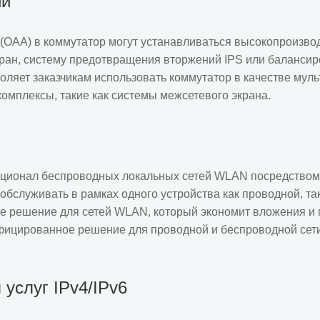
ий
егированного трафика от
а.
(OAA) в коммутатор могут устанавливаться высокопроизв
ран, систему предотвращения вторжений IPS или балансир
ляет заказчикам использовать коммутатор в качестве муль
омплексы, такие как системы межсетевого экрана.
(включая 8 совмещенных
 слот расширения, 2 слота
в питания.
, 4 ×порта SFP+ 10G/1G BASE-
ионал беспроводных локальных сетей WLAN посредством у
ых модулей и 2 слота для
обслуживать в рамках одного устройства как проводной, та
ое решение для сетей WLAN, который экономит вложения и
фицированное решение для проводной и беспроводной сети
мещенных интерфейсов), 4
, 2 слота для вентиляторных
услуг IPv4/IPv6
 10G/1G BASE-X, 1 слот