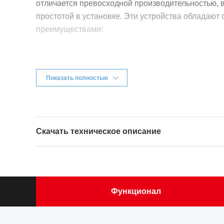
отличается превосходной производительностью, 
простотой в установке. Эти устройства обладаю
преимуществами:
Ведущая в отрасли высокопроизводительная ап
самая современная операционная система Com
Показать полностью
Эффективная
интеграция проводных и беспров
унифицированной платформе коммутации. Пре
функционал контроллера беспроводной сети по
пересылку трафика проводных и беспроводных 
Скачать техническое описание
доступа, устраняя узкие места типичного контр
упрощает развертывание беспроводных решени
стоимость владения.
Надежная аппаратная конструкция с двумя мод
Функционал
двумя вентиляторными модулями.