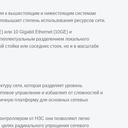
ения к вышестоящим и нижестоящим системам
 повышает степень использования ресурсов сети.
 или 10 Gigabit Ethernet (10GE) и
нтеллектуальным разделением локального
 стойки или соседних стоек, но и в масштабе
туру сети, которая разделяет уровень
етевое управление и избавляет от сложностей и
тличную платформу для основных сетевых
контроллером от H3C они позволяют легко
 целях радикального упрощения сетевого