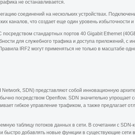
трафика не останавливается.
грегацию соединений на нескольких устройствах. Подключ
ких каналов, что создает еще один уровень избыточности и
посредством стандартных портов 40 Gigabit Ethernet (40GE)
ности для служебного трафика и доступа приложений, с и
равила IRF2 могут применяться не только в масштабе одной
d Network, SDN) представляют собой инновационную архитек
бычно посредством Openflow. SDN значительно упрощает с
чивает гибкое управление трафиком, а также предлагает о
мную таблицу потоков данных в сети. В сочетании с SDN-
 и быстро добавлять новые функции в существующие сети в