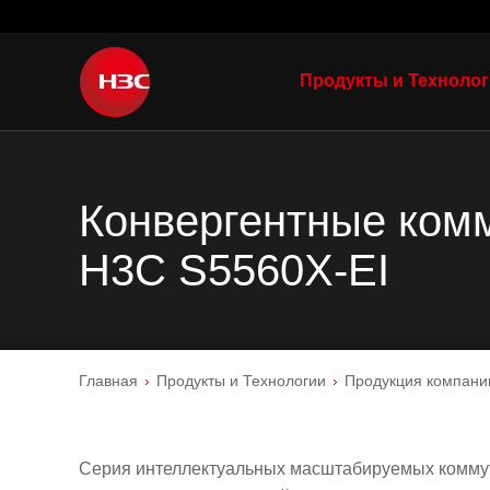
Продукты и Техноло
Конвергентные комм
H3C S5560X-EI
Главная
Продукты и Технологии
Продукция компани
Серия интеллектуальных масштабируемых комму