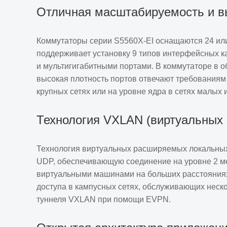
Встроенная поддержка SmartMC, обеспечивающ
Отличная масштабируемость и в
решение для эксплуатации и управления сетью.
Продвинутые корпоративные возможности и фу
Коммутаторы серии S5560X-EI оснащаются 24 или
бесплатно, такие как многоуровневая система б
поддерживает установку 9 типов интерфейсных ка
и Macsec.
и мультигигабитными портами. В коммутаторе в о
высокая плотность портов отвечают требованиям
Высокая плотность портов Ethernet 10/100/100
крупных сетях или на уровне ядра в сетях малых 
оптоволоконными портами, встроенными в уст
Технология VXLAN (виртуальных
Один слот расширения с поддержкой до 9 опци
которые предлагают высокую плотность портов
Технология виртуальных расширяемых локальных 
мультигигабитных портов доступа.
UDP, обеспечивающую соединение на уровне 2 м
В качестве устройства доступа для корпоратив
виртуальными машинами на больших расстояниях 
доступа в кампусных сетях, обслуживающих неск
может обеспечить высокую плотность портов G
туннеля VXLAN при помощи EVPN.
мест. Данные модели могут также применяться в
и средних предприятий. В городских сетях или
предприятий коммутаторы данной серии могут 