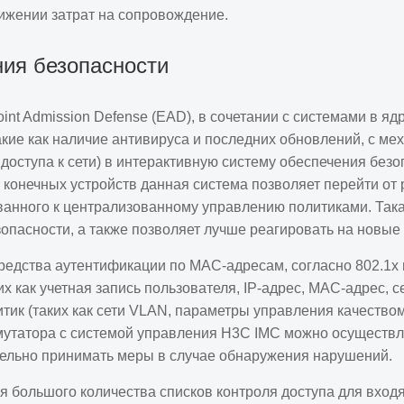
ижении затрат на сопровождение.
ия безопасности
nt Admission Defense (EAD), в сочетании с системами в яд
акие как наличие антивируса и последних обновлений, с м
в доступа к сети) в интерактивную систему обеспечения без
конечных устройств данная система позволяет перейти от р
ованного к централизованному управлению политиками. Так
опасности, а также позволяет лучше реагировать на новые 
ства аутентификации по MAC-адресам, согласно 802.1x и
х как учетная запись пользователя, IP-адрес, MAC-адрес, 
ик (таких как сети VLAN, параметры управления качество
мутатора с системой управления H3C IMC можно осуществл
тельно принимать меры в случае обнаружения нарушений.
 большого количества списков контроля доступа для входя