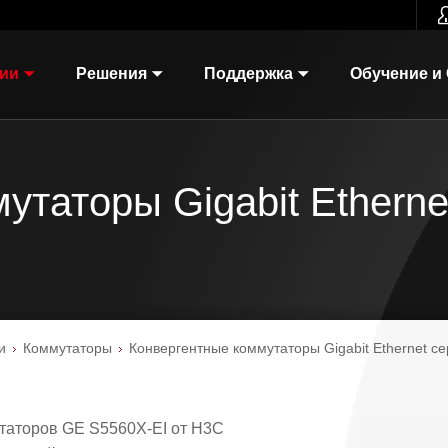
гии
Решения
Поддержка
Обучение и
утаторы Gigabit Etherne
и
Коммутаторы
Конвергентные коммутаторы Gigabit Ethernet с
таторов GE S5560X-EI от H3C