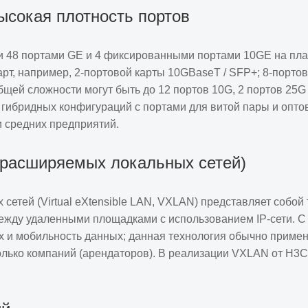
ая самое простое и удобное
ысокая плотность портов
нкции, предоставляемые
 48 портами GE и 4 фиксированными портами 10GE на пла
езопасности, сети VxLAN, IRF
рт, например, 2-портовой карты 10GBaseT / SFP+; 8-порт
бщей сложности могут быть до 12 портов 10G, 2 портов 25G
 гибридных конфигураций с портами для витой пары и опт
0Base-T или портов SFP 10G с
и средних предприятий.
ройство
 расширяемых локальных сетей)
ональных интерфейсных карт,
 1GE, 10GE, 25GE, 40GE и
сетей (Virtual eXtensible LAN, VXLAN) представляет собо
ежду удаленными площадками с использованием IP-сети. 
ных сетей данный коммутатор
и мобильность данных; данная технология обычно применя
олько компаний (арендаторов). В реализации VXLAN от H3
E для подключения рабочих
 качестве ядра в сетях малых
 сетях промышленных
обеспечить гигабитные