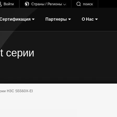
Войти
Страны / Регионы
поиск
 Сертификация
Партнеры
О Нас
t серии
ерии H3C S5560X-EI