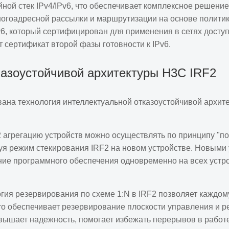
ой стек IPv4/IPv6, что обеспечивает комплексное решение 
й и 2 слота для блоков
многоадресной рассылки и маршрутизации на основе полити
Pv6, который сертифицирован для применения в сетях дост
 сертификат второй фазы готовности к IPv6.
E-T, 4 порта SFP+ 10G/1G
ляторных модулей и 2 слота
казоустойчивой архитектуры H3C IRF2
SE-T, 4 порта SFP+ 10G/1G
а технология интеллектуальной отказоустойчивой архитектур
ляторных модулей и 2 слота
агрегацию устройств можно осуществлять по принципу "по
 (включая 4 совмещенных
руя режим стекирования IRF2 на новом устройстве. Новыми
 порта QSFP+ 40G,
ние программного обеспечения одновременно на всех устр
тоянного тока.
ия резервирования по схеме 1:N в IRF2 позволяет каждому
, 4 порта SFP+ 10G/1G BASE-X
что обеспечивает резервирование плоскости управления и 
ания переменного и
вышает надежность, помогает избежать перерывов в работе