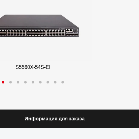
S5560X-54S-EI
S5
Информация для заказа