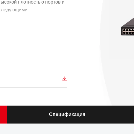
высокой плотностью портов и
т следующими
паратная архитектура и
ware 7 от H3C.
одных сегментов на
доставляемый по лицензии
S5560X-30F-EIF
зволяет осуществлять
сетей локально на уровне
оллера беспроводной сети, что
й и снижает совокупную
ульными блоками питания и
Спецификация