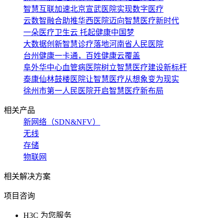
智慧互联加速北京宣武医院实现数字医疗
云数智融合助推华西医院迈向智慧医疗新时代
一朵医疗卫生云 托起健康中国梦
大数据创新智慧诊疗落地河南省人民医院
台州健康一卡通，百姓健康云覆盖
阜外华中心血管病医院树立智慧医疗建设新标杆
泰康仙林鼓楼医院让智慧医疗从想象变为现实
徐州市第一人民医院开启智慧医疗新布局
相关产品
新网络（SDN&NFV）
无线
存储
物联网
相关解决方案
项目咨询
H3C 为您服务