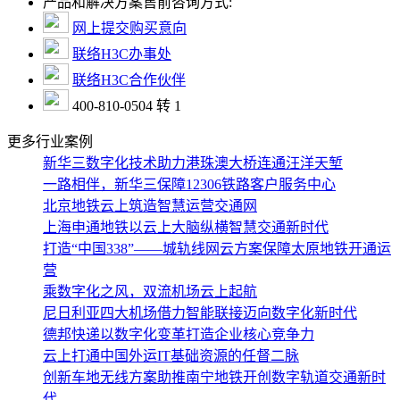
产品和解决方案售前咨询方式:
网上提交购买意向
联络H3C办事处
联络H3C合作伙伴
400-810-0504 转 1
更多行业案例
新华三数字化技术助力港珠澳大桥连通汪洋天堑
一路相伴，新华三保障12306铁路客户服务中心
北京地铁云上筑造智慧运营交通网
上海申通地铁以云上大脑纵横智慧交通新时代
打造“中国338”——城轨线网云方案保障太原地铁开通运
营
乘数字化之风，双流机场云上起航
尼日利亚四大机场借力智能联接迈向数字化新时代
德邦快递以数字化变革打造企业核心竞争力
云上打通中国外运IT基础资源的任督二脉
创新车地无线方案助推南宁地铁开创数字轨道交通新时
代