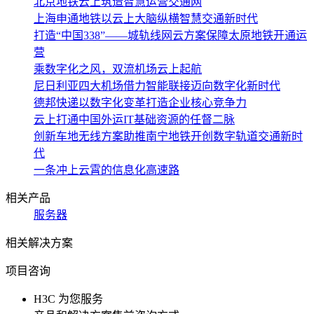
北京地铁云上筑造智慧运营交通网
上海申通地铁以云上大脑纵横智慧交通新时代
打造“中国338”——城轨线网云方案保障太原地铁开通运
营
乘数字化之风，双流机场云上起航
尼日利亚四大机场借力智能联接迈向数字化新时代
德邦快递以数字化变革打造企业核心竞争力
云上打通中国外运IT基础资源的任督二脉
创新车地无线方案助推南宁地铁开创数字轨道交通新时
代
一条冲上云霄的信息化高速路
相关产品
服务器
相关解决方案
项目咨询
H3C 为您服务