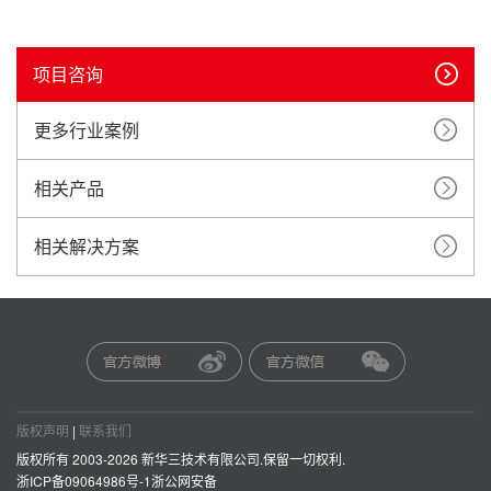
项目咨询
更多行业案例
相关产品
相关解决方案
版权声明
|
联系我们
版权所有 2003-
2026 新华三技术有限公司.保留一切权利.
浙ICP备09064986号-1浙公网安备