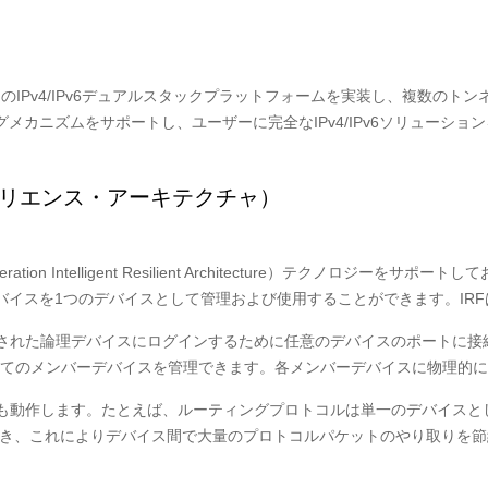
ースのIPv4/IPv6デュアルスタックプラットフォームを実装し、複数のトン
カニズムをサポートし、ユーザーに完全なIPv4/IPv6ソリューショ
ジリエンス・アーキテクチャ）
neration Intelligent Resilient Architecture）テク
バイスを1つのデバイスとして管理および使用することができます。IR
一された論理デバイスにログインするために任意のデバイスのポートに
てのメンバーデバイスを管理できます。各メンバーデバイスに物理的に
ても動作します。たとえば、ルーティングプロトコルは単一のデバイス
でき、これによりデバイス間で大量のプロトコルパケットのやり取りを