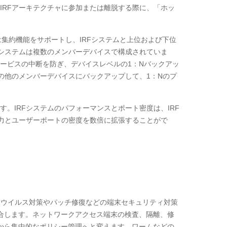
IRFアーキテクチャに参加または離脱する際に、「ホッ
集約機能をサポートし、IRFシステムと上位および下位
Fシステムは複数のメンバーデバイスで構成されていま
ービスの中断を防ぎ、デバイスレベルの1：Nバックアッ
の他のメンバーデバイスにバックアップして、1：Nのプ
。IRFシステムのパフォーマンスとポート密度は、IRF
能力とユーザーポートの密度を数倍に拡張することがで
、端末ウイルス対策やパッチ修復などの端末セキュリティ対策
合します。ネットワークアクセス端末の検査、隔離、修
から集中的なポリシー管理へと変えます。ワームなどの