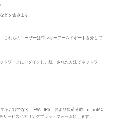
。
などを含みます。
、これらのユーザーはワンキーアームドポートを介して
rtMCネットワークにログインし、統一された方法でネットワー
るだけでなく、FW、IPS、および負荷分散、mini-iMC
ルチサービスベアリングプラットフォームにします。