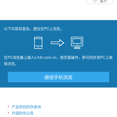
展开
· 紫光华山售后支持及报修方法；
· 相关系统、产品介绍；
· 紫光华山的主机、存储设备的日常维护与管理；
以下内容较复杂，建议在PC上浏览。
· 操作系统常见问题解答。
另外，紫光华山还提供系统维护手册的编制工作，协助用户对手册
的维护，并提供年度流程评估、改进服务。
在PC浏览器上输入c.h3c.com.cn，按页面操作，即可同步到PC上继
续浏览。
继续手机浏览
产品条码防伪查询
升级防伪公告