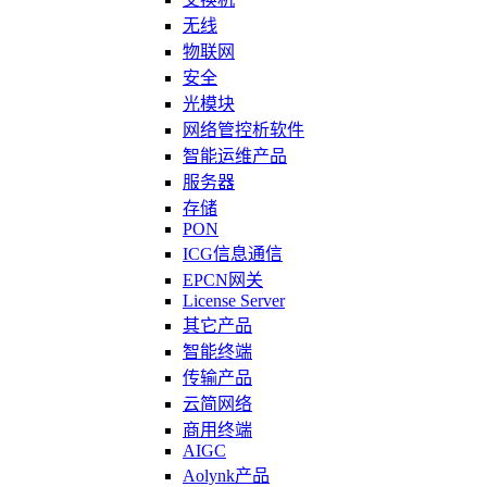
无线
物联网
安全
光模块
网络管控析软件
智能运维产品
服务器
存储
PON
ICG信息通信
EPCN网关
License Server
其它产品
智能终端
传输产品
云简网络
商用终端
AIGC
Aolynk产品