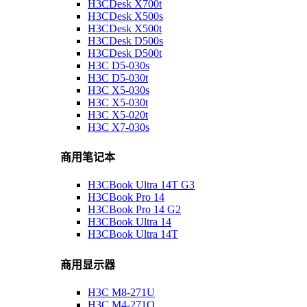
H3CDesk X700t
H3CDesk X500s
H3CDesk X500t
H3CDesk D500s
H3CDesk D500t
H3C D5-030s
H3C D5-030t
H3C X5-030s
H3C X5-030t
H3C X5-020t
H3C X7-030s
商用笔记本
H3CBook Ultra 14T G3
H3CBook Pro 14
H3CBook Pro 14 G2
H3CBook Ultra 14
H3CBook Ultra 14T
商用显示器
H3C M8-271U
H3C M4-271Q