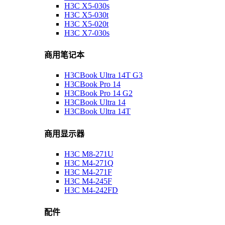
H3C X5-030s
H3C X5-030t
H3C X5-020t
H3C X7-030s
商用笔记本
H3CBook Ultra 14T G3
H3CBook Pro 14
H3CBook Pro 14 G2
H3CBook Ultra 14
H3CBook Ultra 14T
商用显示器
H3C M8-271U
H3C M4-271Q
H3C M4-271F
H3C M4-245F
H3C M4-242FD
配件