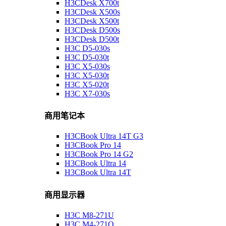
H3CDesk X700t
H3CDesk X500s
H3CDesk X500t
H3CDesk D500s
H3CDesk D500t
H3C D5-030s
H3C D5-030t
H3C X5-030s
H3C X5-030t
H3C X5-020t
H3C X7-030s
商用笔记本
H3CBook Ultra 14T G3
H3CBook Pro 14
H3CBook Pro 14 G2
H3CBook Ultra 14
H3CBook Ultra 14T
商用显示器
H3C M8-271U
H3C M4-271Q