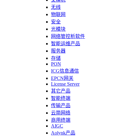
无线
物联网
安全
光模块
网络管控析软件
智能运维产品
服务器
存储
PON
ICG信息通信
EPCN网关
License Server
其它产品
智能终端
传输产品
云简网络
商用终端
AIGC
Aolynk产品