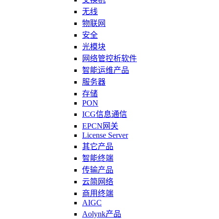
无线
物联网
安全
光模块
网络管控析软件
智能运维产品
服务器
存储
PON
ICG信息通信
EPCN网关
License Server
其它产品
智能终端
传输产品
云简网络
商用终端
AIGC
Aolynk产品