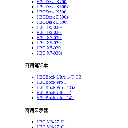
H3CDesk X700t
H3CDesk X500s
H3CDesk X500t
H3CDesk D500s
H3CDesk D500t
H3C D5-030s
H3C D5-030t
H3C X5-030s
H3C X5-030t
H3C X5-020t
H3C X7-030s
商用笔记本
H3CBook Ultra 14T G3
H3CBook Pro 14
H3CBook Pro 14 G2
H3CBook Ultra 14
H3CBook Ultra 14T
商用显示器
H3C M8-271U
H3C M4-271Q