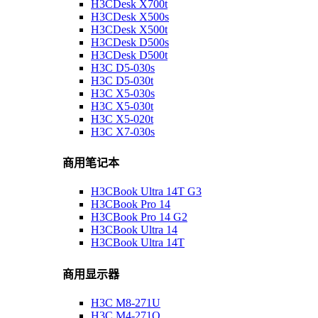
H3CDesk X700t
H3CDesk X500s
H3CDesk X500t
H3CDesk D500s
H3CDesk D500t
H3C D5-030s
H3C D5-030t
H3C X5-030s
H3C X5-030t
H3C X5-020t
H3C X7-030s
商用笔记本
H3CBook Ultra 14T G3
H3CBook Pro 14
H3CBook Pro 14 G2
H3CBook Ultra 14
H3CBook Ultra 14T
商用显示器
H3C M8-271U
H3C M4-271Q