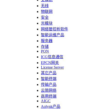
无线
物联网
安全
光模块
网络管控析软件
智能运维产品
服务器
存储
PON
ICG信息通信
EPCN网关
License Server
其它产品
智能终端
传输产品
云简网络
商用终端
AIGC
Aolynk产品