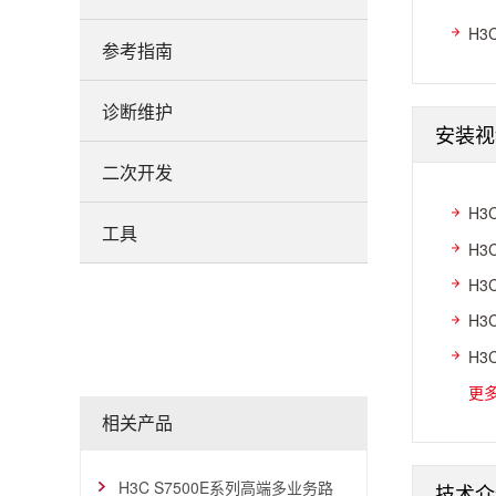
H3
参考指南
诊断维护
安装视
二次开发
H3
工具
H3
H3
H3
H3
更
相关产品
H3C S7500E系列高端多业务路
技术介