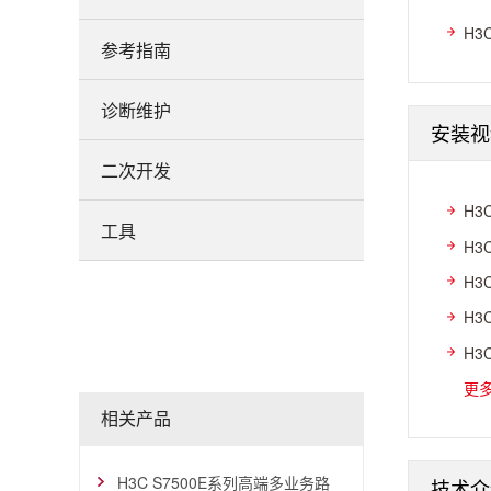
H3
参考指南
诊断维护
安装视
二次开发
H3
工具
H3
H3
H3
H3
更
相关产品
H3C S7500E系列高端多业务路
技术介