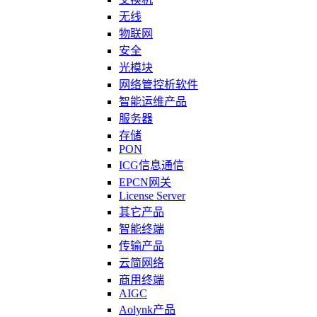
无线
物联网
安全
光模块
网络管控析软件
智能运维产品
服务器
存储
PON
ICG信息通信
EPCN网关
License Server
其它产品
智能终端
传输产品
云简网络
商用终端
AIGC
Aolynk产品