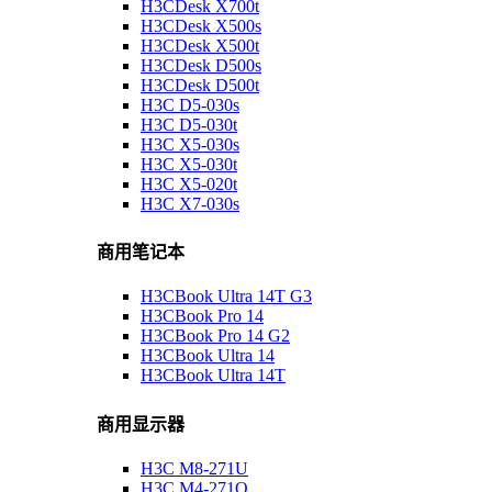
H3CDesk X700t
H3CDesk X500s
H3CDesk X500t
H3CDesk D500s
H3CDesk D500t
H3C D5-030s
H3C D5-030t
H3C X5-030s
H3C X5-030t
H3C X5-020t
H3C X7-030s
商用笔记本
H3CBook Ultra 14T G3
H3CBook Pro 14
H3CBook Pro 14 G2
H3CBook Ultra 14
H3CBook Ultra 14T
商用显示器
H3C M8-271U
H3C M4-271Q