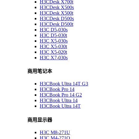
H3CDesk X700t
H3CDesk X500s
H3CDesk X500t
H3CDesk D500s
H3CDesk D500t
H3C D5-030s
H3C D5-030t
H3C X5-030s
H3C X5-030t
H3C X5-020t
H3C X7-030s
商用笔记本
H3CBook Ultra 14T G3
H3CBook Pro 14
H3CBook Pro 14 G2
H3CBook Ultra 14
H3CBook Ultra 14T
商用显示器
H3C M8-271U
H3C M4-271Q