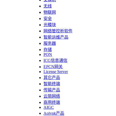
无线
物联网
安全
光模块
网络管控析软件
智能运维产品
服务器
存储
PON
ICG信息通信
EPCN网关
License Server
其它产品
智能终端
传输产品
云简网络
商用终端
AIGC
Aolynk产品