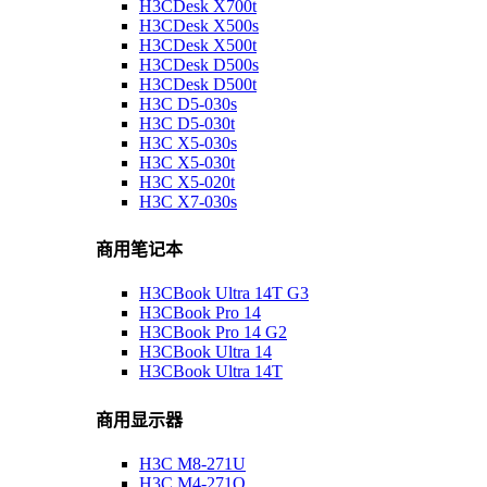
H3CDesk X700t
H3CDesk X500s
H3CDesk X500t
H3CDesk D500s
H3CDesk D500t
H3C D5-030s
H3C D5-030t
H3C X5-030s
H3C X5-030t
H3C X5-020t
H3C X7-030s
商用笔记本
H3CBook Ultra 14T G3
H3CBook Pro 14
H3CBook Pro 14 G2
H3CBook Ultra 14
H3CBook Ultra 14T
商用显示器
H3C M8-271U
H3C M4-271Q