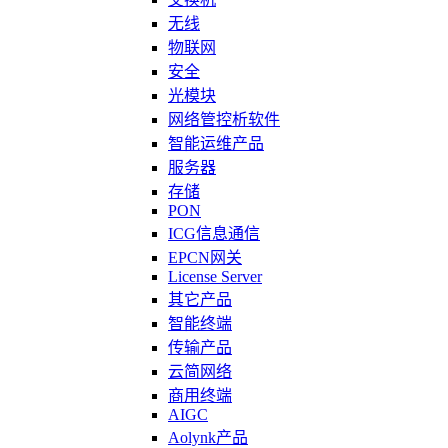
无线
物联网
安全
光模块
网络管控析软件
智能运维产品
服务器
存储
PON
ICG信息通信
EPCN网关
License Server
其它产品
智能终端
传输产品
云简网络
商用终端
AIGC
Aolynk产品