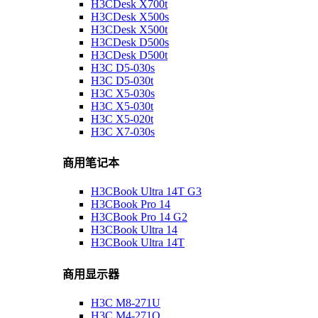
H3CDesk X700t
H3CDesk X500s
H3CDesk X500t
H3CDesk D500s
H3CDesk D500t
H3C D5-030s
H3C D5-030t
H3C X5-030s
H3C X5-030t
H3C X5-020t
H3C X7-030s
商用笔记本
H3CBook Ultra 14T G3
H3CBook Pro 14
H3CBook Pro 14 G2
H3CBook Ultra 14
H3CBook Ultra 14T
商用显示器
H3C M8-271U
H3C M4-271Q