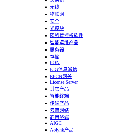
无线
物联网
安全
光模块
网络管控析软件
智能运维产品
服务器
存储
PON
ICG信息通信
EPCN网关
License Server
其它产品
智能终端
传输产品
云简网络
商用终端
AIGC
Aolynk产品