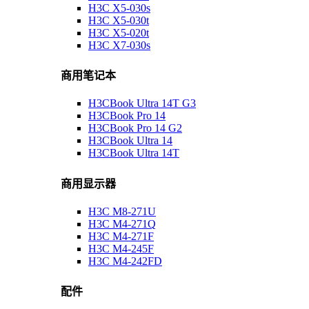
H3C X5-030s
H3C X5-030t
H3C X5-020t
H3C X7-030s
商用笔记本
H3CBook Ultra 14T G3
H3CBook Pro 14
H3CBook Pro 14 G2
H3CBook Ultra 14
H3CBook Ultra 14T
商用显示器
H3C M8-271U
H3C M4-271Q
H3C M4-271F
H3C M4-245F
H3C M4-242FD
配件