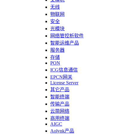
无线
物联网
安全
光模块
网络管控析软件
智能运维产品
服务器
存储
PON
ICG信息通信
EPCN网关
License Server
其它产品
智能终端
传输产品
云简网络
商用终端
AIGC
Aolynk产品