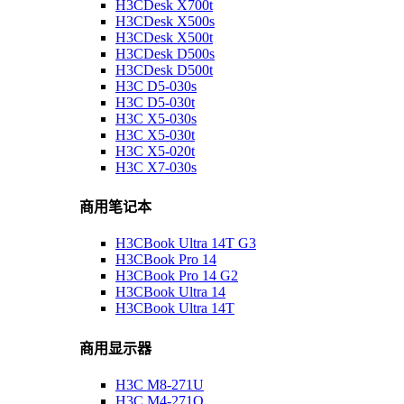
H3CDesk X700t
H3CDesk X500s
H3CDesk X500t
H3CDesk D500s
H3CDesk D500t
H3C D5-030s
H3C D5-030t
H3C X5-030s
H3C X5-030t
H3C X5-020t
H3C X7-030s
商用笔记本
H3CBook Ultra 14T G3
H3CBook Pro 14
H3CBook Pro 14 G2
H3CBook Ultra 14
H3CBook Ultra 14T
商用显示器
H3C M8-271U
H3C M4-271Q