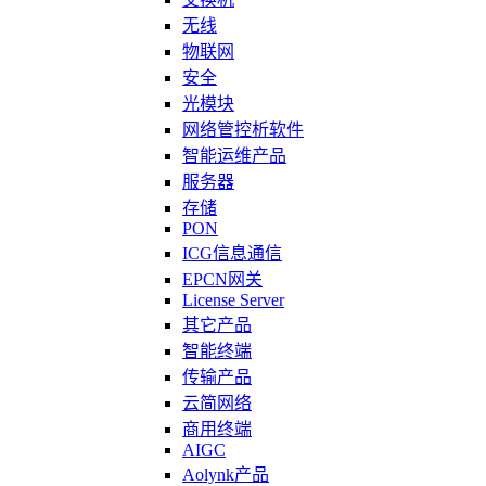
无线
物联网
安全
光模块
网络管控析软件
智能运维产品
服务器
存储
PON
ICG信息通信
EPCN网关
License Server
其它产品
智能终端
传输产品
云简网络
商用终端
AIGC
Aolynk产品