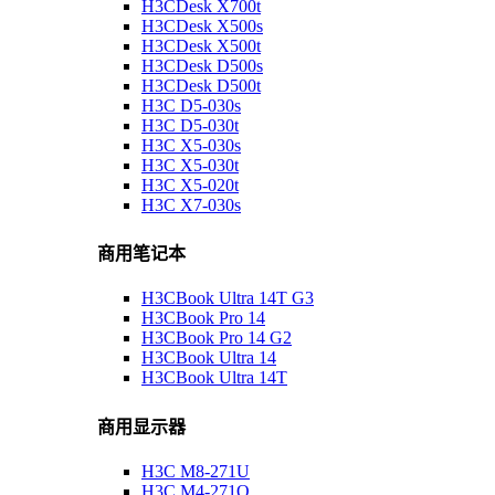
H3CDesk X700t
H3CDesk X500s
H3CDesk X500t
H3CDesk D500s
H3CDesk D500t
H3C D5-030s
H3C D5-030t
H3C X5-030s
H3C X5-030t
H3C X5-020t
H3C X7-030s
商用笔记本
H3CBook Ultra 14T G3
H3CBook Pro 14
H3CBook Pro 14 G2
H3CBook Ultra 14
H3CBook Ultra 14T
商用显示器
H3C M8-271U
H3C M4-271Q