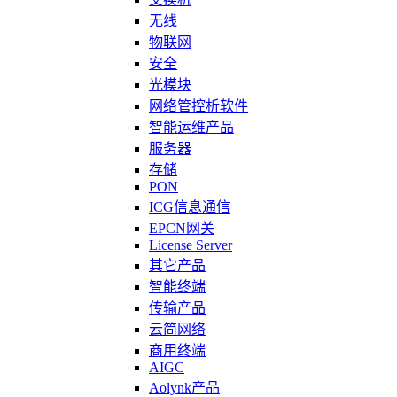
无线
物联网
安全
光模块
网络管控析软件
智能运维产品
服务器
存储
PON
ICG信息通信
EPCN网关
License Server
其它产品
智能终端
传输产品
云简网络
商用终端
AIGC
Aolynk产品