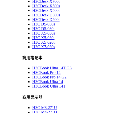
H3CDesk X700t
H3CDesk X500s
H3CDesk X500t
H3CDesk D500s
H3CDesk D500t
H3C D5-030s
H3C D5-030t
H3C X5-030s
H3C X5-030t
H3C X5-020t
H3C X7-030s
商用笔记本
H3CBook Ultra 14T G3
H3CBook Pro 14
H3CBook Pro 14 G2
H3CBook Ultra 14
H3CBook Ultra 14T
商用显示器
H3C M8-271U
H3C M4-271Q