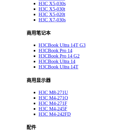
H3C X5-030s
H3C X5-030t
H3C X5-020t
H3C X7-030s
商用笔记本
H3CBook Ultra 14T G3
H3CBook Pro 14
H3CBook Pro 14 G2
H3CBook Ultra 14
H3CBook Ultra 14T
商用显示器
H3C M8-271U
H3C M4-271Q
H3C M4-271F
H3C M4-245F
H3C M4-242FD
配件