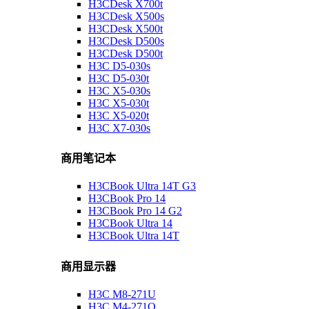
H3CDesk X700t
H3CDesk X500s
H3CDesk X500t
H3CDesk D500s
H3CDesk D500t
H3C D5-030s
H3C D5-030t
H3C X5-030s
H3C X5-030t
H3C X5-020t
H3C X7-030s
商用笔记本
H3CBook Ultra 14T G3
H3CBook Pro 14
H3CBook Pro 14 G2
H3CBook Ultra 14
H3CBook Ultra 14T
商用显示器
H3C M8-271U
H3C M4-271Q