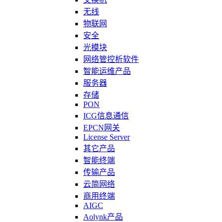
无线
物联网
安全
光模块
网络管控析软件
智能运维产品
服务器
存储
PON
ICG信息通信
EPCN网关
License Server
其它产品
智能终端
传输产品
云简网络
商用终端
AIGC
Aolynk产品