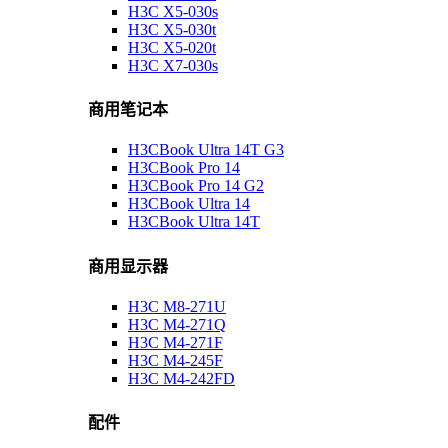
H3C X5-030s
H3C X5-030t
H3C X5-020t
H3C X7-030s
商用笔记本
H3CBook Ultra 14T G3
H3CBook Pro 14
H3CBook Pro 14 G2
H3CBook Ultra 14
H3CBook Ultra 14T
商用显示器
H3C M8-271U
H3C M4-271Q
H3C M4-271F
H3C M4-245F
H3C M4-242FD
配件