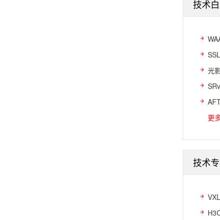
技术白
WA
SS
光影
SR
AF
更
技术专
VX
H3