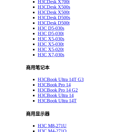
H3CDesk X700t
H3CDesk X500s
H3CDesk X500t
H3CDesk D500s
H3CDesk D500t
H3C D5-030s
H3C D5-030t
H3C X5-030s
H3C X5-030t
H3C X5-020t
H3C X7-030s
商用笔记本
H3CBook Ultra 14T G3
H3CBook Pro 14
H3CBook Pro 14 G2
H3CBook Ultra 14
H3CBook Ultra 14T
商用显示器
H3C M8-271U
H3C M4-271Q