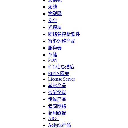
无线
物联网
安全
光模块
网络管控析软件
智能运维产品
服务器
存储
PON
ICG信息通信
EPCN网关
License Server
其它产品
智能终端
传输产品
云简网络
商用终端
AIGC
Aolynk产品