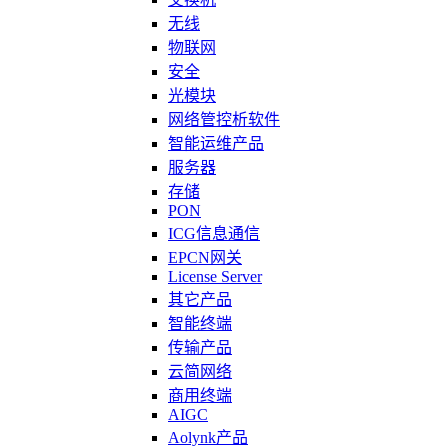
无线
物联网
安全
光模块
网络管控析软件
智能运维产品
服务器
存储
PON
ICG信息通信
EPCN网关
License Server
其它产品
智能终端
传输产品
云简网络
商用终端
AIGC
Aolynk产品