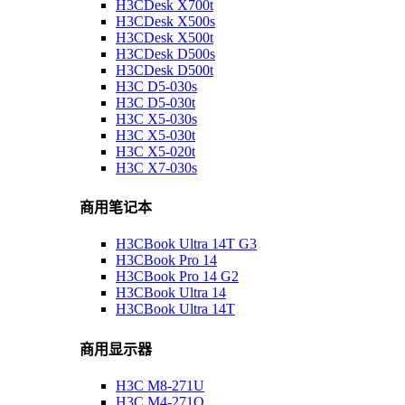
H3CDesk X700t
H3CDesk X500s
H3CDesk X500t
H3CDesk D500s
H3CDesk D500t
H3C D5-030s
H3C D5-030t
H3C X5-030s
H3C X5-030t
H3C X5-020t
H3C X7-030s
商用笔记本
H3CBook Ultra 14T G3
H3CBook Pro 14
H3CBook Pro 14 G2
H3CBook Ultra 14
H3CBook Ultra 14T
商用显示器
H3C M8-271U
H3C M4-271Q