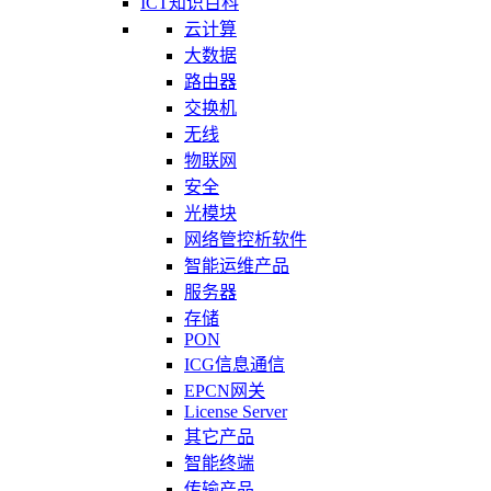
ICT知识百科
云计算
大数据
路由器
交换机
无线
物联网
安全
光模块
网络管控析软件
智能运维产品
服务器
存储
PON
ICG信息通信
EPCN网关
License Server
其它产品
智能终端
传输产品