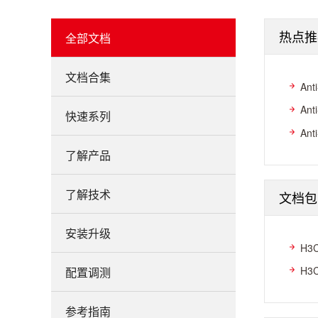
热点推
全部文档
文档合集
An
An
快速系列
An
了解产品
了解技术
文档包
安装升级
H3
H3
配置调测
参考指南