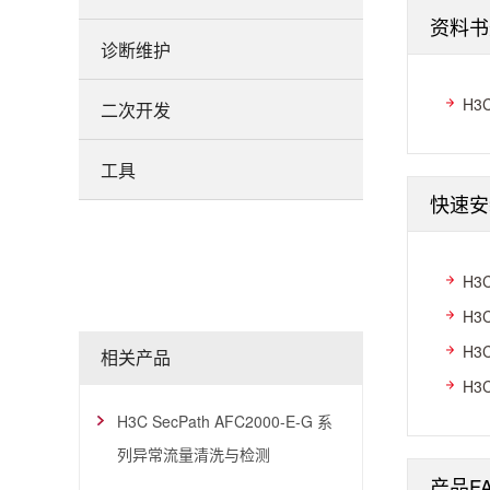
资料书
诊断维护
H3
二次开发
工具
快速安
H3
H3
H3
相关产品
H3
H3C SecPath AFC2000-E-G 系
列异常流量清洗与检测
产品F