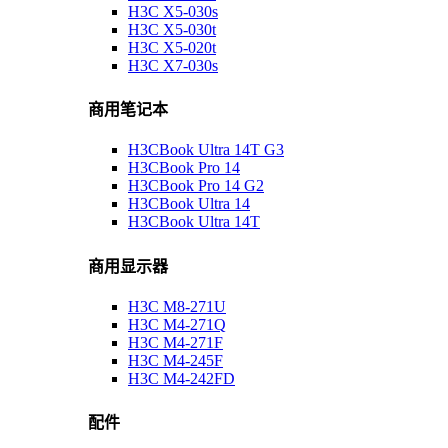
H3C X5-030s
H3C X5-030t
H3C X5-020t
H3C X7-030s
商用笔记本
H3CBook Ultra 14T G3
H3CBook Pro 14
H3CBook Pro 14 G2
H3CBook Ultra 14
H3CBook Ultra 14T
商用显示器
H3C M8-271U
H3C M4-271Q
H3C M4-271F
H3C M4-245F
H3C M4-242FD
配件