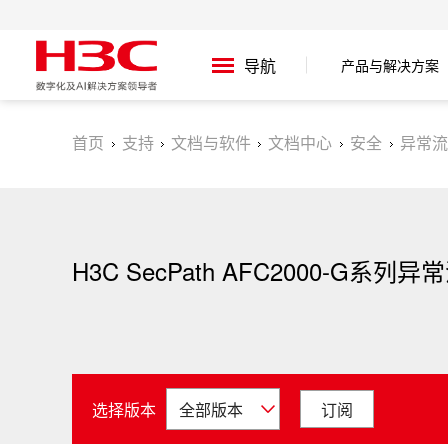
产品与解决方案
导航
首页
支持
文档与软件
文档中心
安全
异常流
H3C SecPath AFC2000-G系
选择版本
订阅