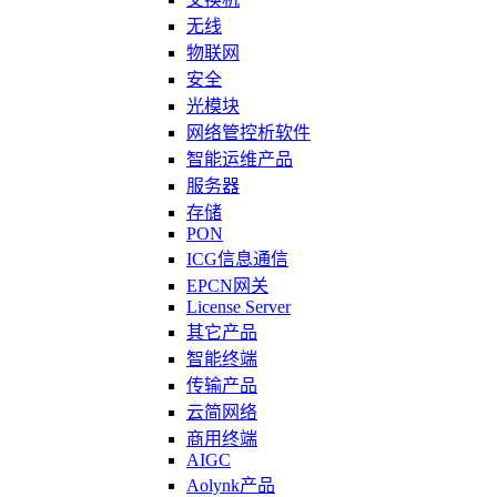
无线
物联网
安全
光模块
网络管控析软件
智能运维产品
服务器
存储
PON
ICG信息通信
EPCN网关
License Server
其它产品
智能终端
传输产品
云简网络
商用终端
AIGC
Aolynk产品