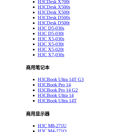
H3CDesk X700t
H3CDesk X500s
H3CDesk X500t
H3CDesk D500s
H3CDesk D500t
H3C D5-030s
H3C D5-030t
H3C X5-030s
H3C X5-030t
H3C X5-020t
H3C X7-030s
商用笔记本
H3CBook Ultra 14T G3
H3CBook Pro 14
H3CBook Pro 14 G2
H3CBook Ultra 14
H3CBook Ultra 14T
商用显示器
H3C M8-271U
H3C M4-271Q