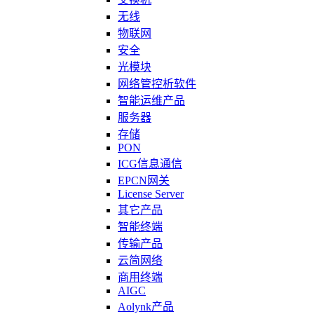
无线
物联网
安全
光模块
网络管控析软件
智能运维产品
服务器
存储
PON
ICG信息通信
EPCN网关
License Server
其它产品
智能终端
传输产品
云简网络
商用终端
AIGC
Aolynk产品