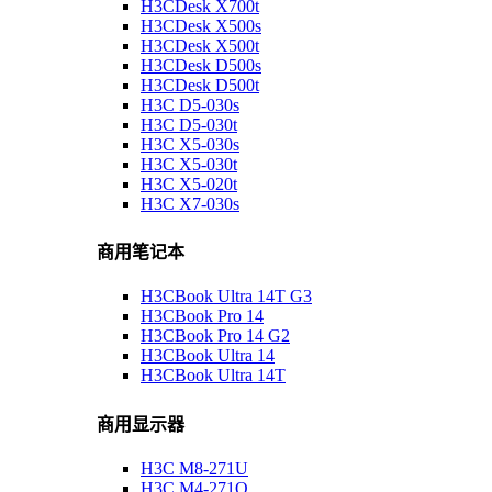
H3CDesk X700t
H3CDesk X500s
H3CDesk X500t
H3CDesk D500s
H3CDesk D500t
H3C D5-030s
H3C D5-030t
H3C X5-030s
H3C X5-030t
H3C X5-020t
H3C X7-030s
商用笔记本
H3CBook Ultra 14T G3
H3CBook Pro 14
H3CBook Pro 14 G2
H3CBook Ultra 14
H3CBook Ultra 14T
商用显示器
H3C M8-271U
H3C M4-271Q