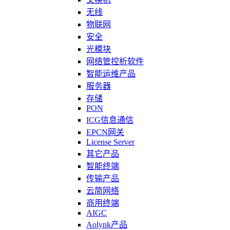
无线
物联网
安全
光模块
网络管控析软件
智能运维产品
服务器
存储
PON
ICG信息通信
EPCN网关
License Server
其它产品
智能终端
传输产品
云简网络
商用终端
AIGC
Aolynk产品