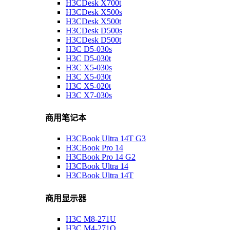
H3CDesk X700t
H3CDesk X500s
H3CDesk X500t
H3CDesk D500s
H3CDesk D500t
H3C D5-030s
H3C D5-030t
H3C X5-030s
H3C X5-030t
H3C X5-020t
H3C X7-030s
商用笔记本
H3CBook Ultra 14T G3
H3CBook Pro 14
H3CBook Pro 14 G2
H3CBook Ultra 14
H3CBook Ultra 14T
商用显示器
H3C M8-271U
H3C M4-271Q