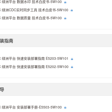
C 绿洲平台 数据水印 技术白皮书-5W100
C 绿洲CDC实时同步工具 技术白皮书-5W100
C 绿洲平台 数据质量 技术白皮书-5W100
装指南
C 绿洲平台 快速安装部署指南 E5203-5W101
C 绿洲平台 快速安装部署指南 E5202-5W100
导
C 绿洲平台 安装部署手册-E5503-5W100