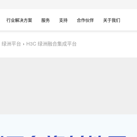
行业解决方案
服务
支持
合作伙伴
关于我们
C 绿洲平台
H3C 绿洲融合集成平台