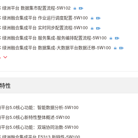
C 绿洲平台 数据集市配置流程-5W102
C 绿洲融合集成平台 作业运行调度配置-5W100
C 绿洲融合集成平台 实时同步配置流程-5W100
C 绿洲融合集成平台 服务集成-服务编排配置流程-5W100
C 绿洲融合集成平台 数据集成-大数据平台数据迁移-5W100
多
特性
平台5.0核心功能：智能数据分析-5W100
平台5.0核心新特性整体概述-5W100
平台5.0核心功能：双端协同治数-5W100
C 绿洲融合集成平台 E5313 新特性-5W100