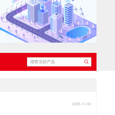
2025-11-03