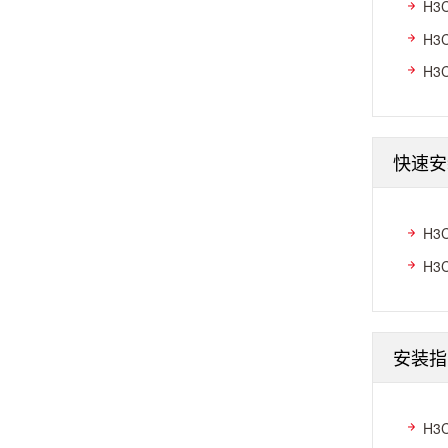
H3
H3
H3
快速安
H3
H3
安装指
H3