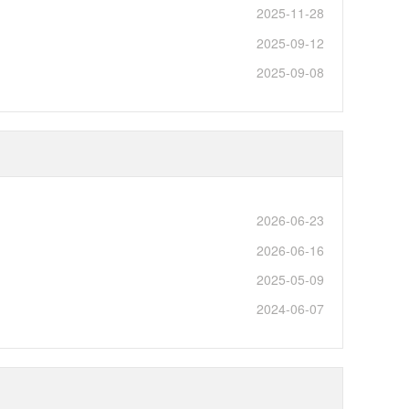
2025-11-28
2025-09-12
2025-09-08
2026-06-23
2026-06-16
2025-05-09
2024-06-07