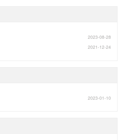
2023-08-28
2021-12-24
2023-01-10