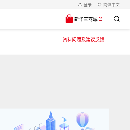
登录
简体中文
新华三商城
资料问题及建议反馈