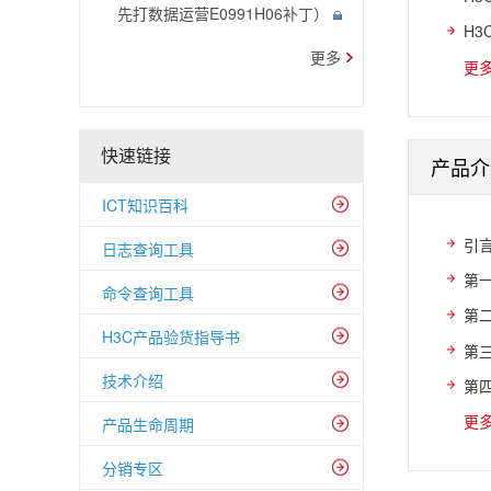
先打数据运营E0991H06补丁）
H3
更多
更
快速链接
产品介
ICT知识百科
引言
日志查询工具
第一
命令查询工具
第二
H3C产品验货指导书
第三
技术介绍
第四
更
产品生命周期
分销专区