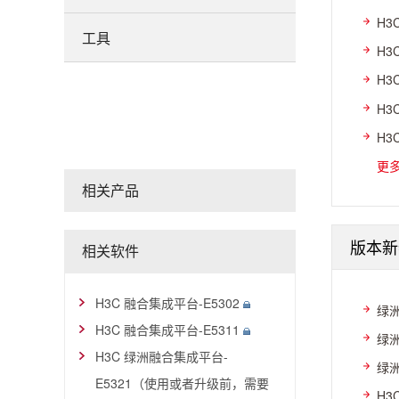
H3
工具
H3
H3
H3
H3
更
相关产品
版本新
相关软件
H3C 融合集成平台-E5302
绿洲
H3C 融合集成平台-E5311
绿洲
H3C 绿洲融合集成平台-
绿洲
E5321（使用或者升级前，需要
H3