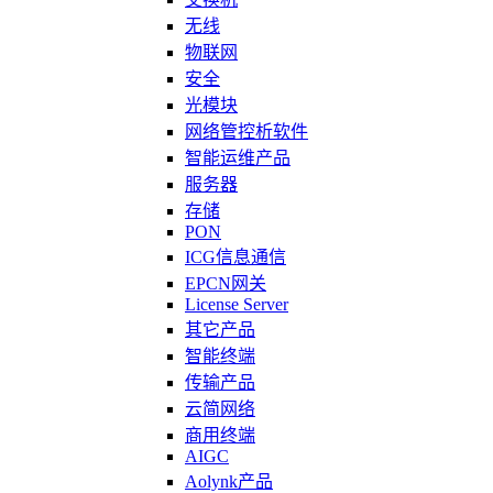
无线
物联网
安全
光模块
网络管控析软件
智能运维产品
服务器
存储
PON
ICG信息通信
EPCN网关
License Server
其它产品
智能终端
传输产品
云简网络
商用终端
AIGC
Aolynk产品