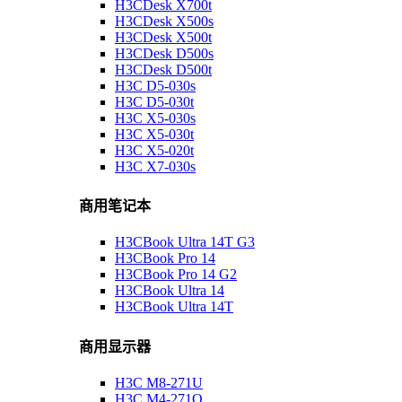
H3CDesk X700t
H3CDesk X500s
H3CDesk X500t
H3CDesk D500s
H3CDesk D500t
H3C D5-030s
H3C D5-030t
H3C X5-030s
H3C X5-030t
H3C X5-020t
H3C X7-030s
商用笔记本
H3CBook Ultra 14T G3
H3CBook Pro 14
H3CBook Pro 14 G2
H3CBook Ultra 14
H3CBook Ultra 14T
商用显示器
H3C M8-271U
H3C M4-271Q