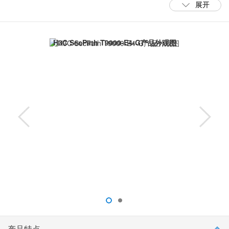
展开
H3C SecPath T9000-E-G是面向运营商及行业市场的中高端IPS产
品。在安全功能方面，T9000-E-G系列一体化地集成了IPS、AV、病
毒、应用控制、URL分类及自定义过滤等深度安全防御的功能，实
现了基于用户、应用、时间、服务、IP等多维度的策略控制功能。
H3C SecPath T9000-E4-G产品外观图
在虚拟化和可靠性方面，基于H3C领先的ComwareV7平台，支持多
设备集群及1:N虚拟化。更好地适应云计算的要求的弹性扩展能力。
产品特点