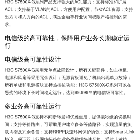
H3C S7500X-G系列产品支持强大的ACL能力：支持标准和扩展
ACL；支持基于VLAN的ACL，方便用户配置，节省ACL资源；支持
出方向和入方向的ACL，满足金融等行业访问权限严格控制的需
求。
电信级的高可靠性，保障用户业务长期稳定运
行
电信级高可靠性设计
H3C S7500X-G采用无单点故障设计，所有关键部件，如主控板、
电源和风扇等采用冗余设计；无源背板避免了机箱出现单点故障；
所有单板和电源模块支持热插拔功能；H3C S7500X-G系列可以在
恶劣的环境下长时间稳定运行，达到99.999％的电信级可靠性。
多业务高可靠性运行
H3C S7500X-G支持不间断转发和优雅重启，提供毫秒级的切换时
间；支持等价路由，可帮助用户建立多条等值路径，实现流量的负
载均衡及冗余备份；支持RRPP快速环网保护协议；支持Smart-Link
协议，保证双上行网络拓扑的业务毫秒级快速切换。通过上述技