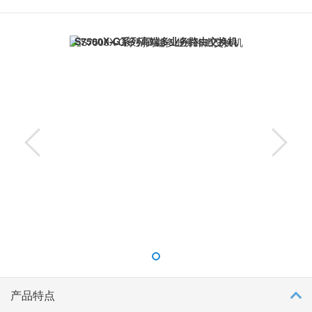
S7503X-G、S7503X-M-G产品，所有产品均支持冗余主控，通过
CLOS架构支持不断扩展的交换能力和端口密度，单槽位双向支持
2.24T，支持千兆光、千兆电、万兆光、万兆电、25G、40G、
S7500X-G系列高端多业务路由交换机
100G等丰富的以太网接口。H3C S7500X-G可广泛应用于城域网、
园区网核心和汇聚等多种网络环境，为用户提供了安全交换一体
化、有线无线一体化等多种行业解决方案。
产品特点