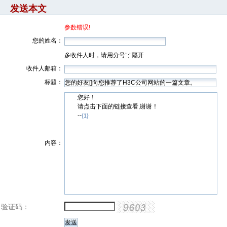
发送本文
参数错误!
您的姓名：
多收件人时，请用分号";"隔开
收件人邮箱：
标题：
您好！
请点击下面的链接查看,谢谢！
--
{1}
内容：
验证码：