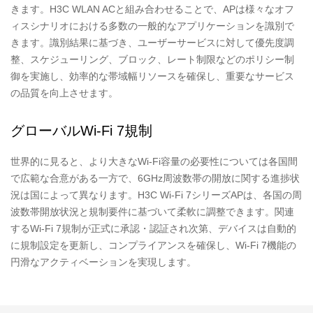
きます。H3C WLAN ACと組み合わせることで、APは様々なオフ
ィスシナリオにおける多数の一般的なアプリケーションを識別で
きます。識別結果に基づき、ユーザーサービスに対して優先度調
整、スケジューリング、ブロック、レート制限などのポリシー制
御を実施し、効率的な帯域幅リソースを確保し、重要なサービス
の品質を向上させます。
グローバルWi-Fi 7規制
世界的に見ると、より大きなWi-Fi容量の必要性については各国間
で広範な合意がある一方で、6GHz周波数帯の開放に関する進捗状
況は国によって異なります。H3C Wi-Fi 7シリーズAPは、各国の周
波数帯開放状況と規制要件に基づいて柔軟に調整できます。関連
するWi-Fi 7規制が正式に承認・認証され次第、デバイスは自動的
に規制設定を更新し、コンプライアンスを確保し、Wi-Fi 7機能の
円滑なアクティベーションを実現します。