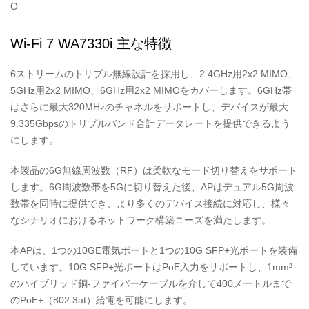
O
Wi-Fi 7 WA7330i 主な特徴
6ストリームのトリプル無線設計を採用し、2.4GHz用2x2 MIMO、
5GHz用2x2 MIMO、6GHz用2x2 MIMOをカバーします。6GHz帯
はさらに最大320MHzのチャネルをサポートし、デバイスが最大
9.335Gbpsのトリプルバンド合計データレートを提供できるよう
にします。
本製品の6G無線周波数（RF）は柔軟なモード切り替えをサポート
します。6G周波数帯を5Gに切り替えた後、APはデュアル5G周波
数帯を同時に提供でき、より多くのデバイス接続に対応し、様々
なシナリオにおけるネットワーク構築ニーズを満たします。
本AP
は、1つの10GE電気ポートと1つの10G SFP+光ポートを装備
しています。10G SFP+光ポートはPoE入力をサポートし、1mm²
のハイブリッド銅-ファイバーケーブルを介して400メートルまで
のPoE+（802.3at）給電を可能にします。