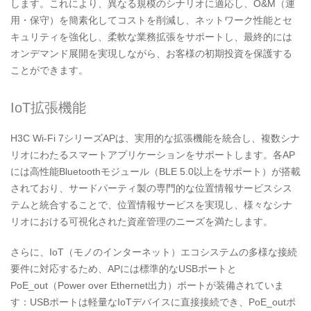
します。これにより、異なる規模のシナリオに適応し、O&M（運
用・保守）を簡素化してコストを削減し、ネットワーク性能とセ
キュリティを強化し、柔軟な業務拡張をサポートし、最終的には
オンデマンド展開を実現しながら、お客様の初期投資を保護する
ことができます。
IoT拡張機能
H3C Wi-Fi 7シリーズAPは、実用的な拡張機能を統合し、複数シナ
リオにわたるスマートアプリケーションをサポートします。各AP
には高性能Bluetoothモジュール（BLE 5.0以上をサポート）が搭載
されており、サードパーティ製の専門的な位置情報サービスシス
テムと統合することで、位置情報サービスを実現し、様々なシナ
リオにおける可視化された資産管理のニーズを満たします。
さらに、IoT（モノのインターネット）エコシステムの多様な接続
要件に対応するため、APには標準的なUSBポートと
PoE_out（Power over Ethernet出力）ポートが装備されていま
す：USBポートは軽量なIoTデバイスに直接接続でき、PoE_outポ