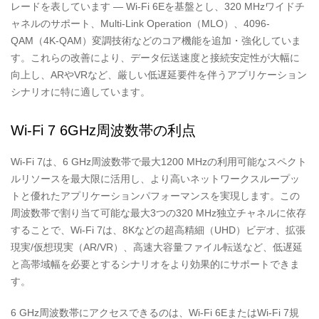
レードを表しています — Wi-Fi 6Eを基盤とし、320 MHzワイドチ
ャネルのサポート、Multi-Link Operation（MLO）、4096-
QAM（4K-QAM）変調技術などのコア機能を追加・強化していま
す。これらの改善により、データ伝送速度と接続安定性が大幅に
向上し、ARやVRなど、厳しい低遅延要件を伴うアプリケーション
シナリオに特に適しています。
Wi-Fi 7 6GHz周波数帯の利点
Wi-Fi 7は、6 GHz周波数帯で最大1200 MHzの利用可能なスペクト
ルリソースを最大限に活用し、より高いネットワークスループッ
トと優れたアプリケーションパフォーマンスを実現します。この
周波数帯で割り当て可能な最大3つの320 MHz独立チャネルに依存
することで、Wi-Fi 7は、8Kなどの超高精細（UHD）ビデオ、拡張
現実/仮想現実（AR/VR）、高速大容量ファイル転送など、低遅延
と高帯域幅を必要とするシナリオをより効果的にサポートできま
す。
6 GHz周波数帯にアクセスできるのは、Wi-Fi 6EまたはWi-Fi 7規