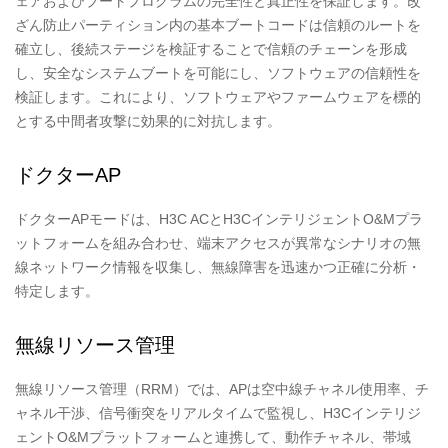
ェアおよびブートプログラムの完全性と真正性を保証します。改
ざん防止パーティション内の基本ブートコードは信頼のルートを
確立し、後続ステージを検証することで信頼のチェーンを形成
し、安全なシステムブートを可能にし、ソフトウェアの信頼性を
検証します。これにより、ソフトウェアやファームウェアを標的
とする中間者攻撃に効果的に対抗します。
ドクターAP
ドクターAPモードは、H3C ACとH3CインテリジェントO&Mプラ
ットフォームを組み合わせ、端末アクセスが異常なシナリオの無
線ネットワーク情報を収集し、無線障害を迅速かつ正確に分析・
特定します。
無線リソース管理
無線リソース管理（RRM
）では、APは空中線チャネル使用率、チ
ャネル干渉、信号衝突をリアルタイムで監視し、H3Cインテリジ
ェントO&Mプラットフォームと連携して、動作チャネル、帯域