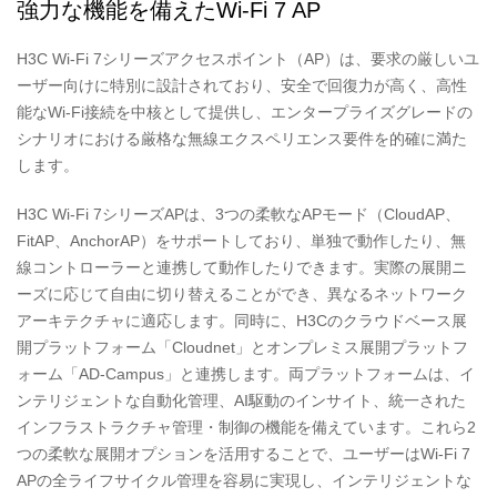
強力な機能を備えたWi-Fi 7 AP
H3C Wi-Fi 7シリーズアクセスポイント（AP）は、要求の厳しいユ
ーザー向けに特別に設計されており、安全で回復力が高く、高性
能なWi-Fi接続を中核として提供し、エンタープライズグレードの
シナリオにおける厳格な無線エクスペリエンス要件を的確に満た
します。
H3C Wi-Fi 7シリーズAPは、3つの柔軟なAPモード（CloudAP、
FitAP、AnchorAP）をサポートしており、単独で動作したり、無
線コントローラーと連携して動作したりできます。実際の展開ニ
ーズに応じて自由に切り替えることができ、異なるネットワーク
アーキテクチャに適応します。同時に、H3Cのクラウドベース展
開プラットフォーム「Cloudnet」とオンプレミス展開プラットフ
ォーム「AD-Campus」と連携します。両プラットフォームは、イ
ンテリジェントな自動化管理、AI駆動のインサイト、統一された
インフラストラクチャ管理・制御の機能を備えています。これら2
つの柔軟な展開オプションを活用することで、ユーザーはWi-Fi 7
APの全ライフサイクル管理を容易に実現し、インテリジェントな