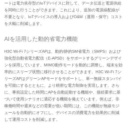
ートは電力依存型のIoTデバイスに対して、データ伝送と電源供給
を同時に行うことができます。これにより、追加の電源線配線が
不要となり、IoTデバイスの導入およびO&M（運用・保守）コスト
を大幅に削減します。
AIを活用した動的省電力機能
H3C Wi-Fi 7
シリーズAPは、動的/静的SM省電力（SMPS）および
強化型自動省電力配信（E-APSD）をサポートするグリーンデザイ
ンを採用しています。MIMO動作モードを動的に調整し、端末を効
率的にスリープ状態に移行させることができます。H3C Wi-Fi 7シ
リーズAPはグリーンAPモードをサポートし、単一無線スタンバイ
を可能にするとともに、より精密な電力制御を実現します。さら
に、事前設定した時間にAPを自動起動する機能や、接続要求に基
づいて使用シナリオに適応する機能を備えています。例えば、非
稼働時間や週末などの需要が低い期間には、この機能が無線モジ
ュールを自動的にオフにし、デバイスの消費電力を効果的に削減
して運用コストを削減します。