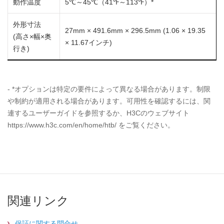
動作温度
5℃～45℃（41℉～113℉）*
外形寸法
27mm × 491.6mm × 296.5mm (1.06 × 19.35
(高さ×幅×奥
× 11.67インチ)
行き)
- *オプションは特定の要件によって異なる場合があります。制限
や制約が適用される場合があります。可用性を確認するには、関
連するユーザーガイドを参照するか、H3Cのウェブサイト
https://www.h3c.com/en/home/htb/ をご覧ください。
関連リンク
保証に関する問合せ