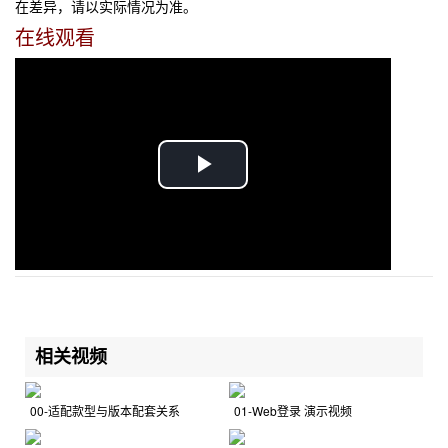
在差异，请以实际情况为准。
在线观看
P
l
a
y
相关视频
V
i
00-适配款型与版本配套关系
01-Web登录 演示视频