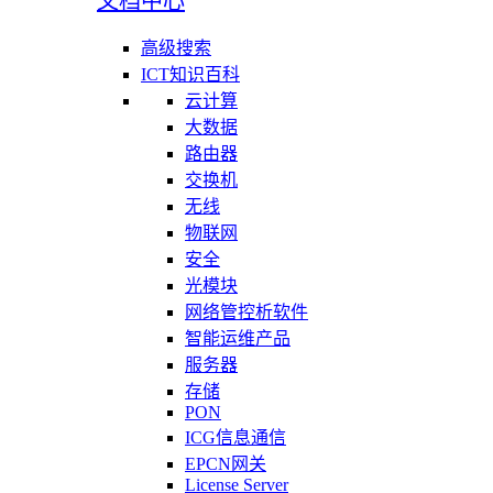
文档中心
高级搜索
ICT知识百科
云计算
大数据
路由器
交换机
无线
物联网
安全
光模块
网络管控析软件
智能运维产品
服务器
存储
PON
ICG信息通信
EPCN网关
License Server