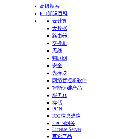
高级搜索
ICT知识百科
云计算
大数据
路由器
交换机
无线
物联网
安全
光模块
网络管控析软件
智能运维产品
服务器
存储
PON
ICG信息通信
EPCN网关
License Server
其它产品